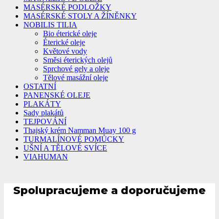
MASÉRSKÉ PODLOŽKY
MASÉRSKÉ STOLY A ŽÍNĚNKY
NOBILIS TILIA
Bio éterické oleje
Éterické oleje
Květové vody
Směsi éterických olejů
Sprchové gely a oleje
Tělové masážní oleje
OSTATNÍ
PANENSKÉ OLEJE
PLAKÁTY
Sady plakátů
TEJPOVÁNÍ
Thajský krém Namman Muay 100 g
TURMALÍNOVÉ POMŮCKY
UŠNÍ A TĚLOVÉ SVÍCE
VIAHUMAN
Spolupracujeme a doporučujeme