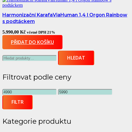
Harmonizační KarafaViaHuman 1,4 l Orgon Rainbow
s podtáckem
5.990,00
Kč
včetně DPH 21%
PŘIDAT DO KOŠÍKU
Hledat:
HLEDAT
Filtrovat podle ceny
Minimální
Maximální
cena
cena
FILTR
Kategorie produktu