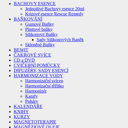
BACHOVY ESENCE
Jednotlivé Bachovy esence 20ml
Krizové esence Rescue Remedy
BAŇKOVÁNÍ
Gumové Baňky
Plastové baňky
Silikonové Baňky
Sady Silikonových Baněk
Skleněné Baňky
BEWIT
ČAKROVÉ SVÍCE
CD a DVD
CVIČEBNÍ POMŮCKY
DIFUZÉRY, SADY ESENCÍ
HARMONIZACE VODY
Harmonizační svícen
Harmonizační těžítko
Harmonizér
Karafy
Poháry
KALENDÁŘE
KNIHY
KURZY
MAGNETOTERAPIE
MAGNÉZIOVÉ OLEJE