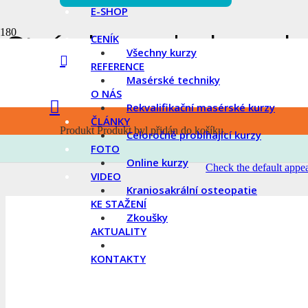
E-SHOP
Stránka nebyla nal
CENÍK
Všechny kurzy
REFERENCE
Masérské techniky
O NÁS
This is “404 error” page
Rekvalifikační masérské kurzy
ČLÁNKY
Produkt
Produkt
byl přidán do košíku.
Celoročně probíhající kurzy
You can customize this page as any other page via Page Builder. Also it
FOTO
Online kurzy
Check the default appe
VIDEO
Kraniosakrální osteopatie
KE STAŽENÍ
Zkoušky
AKTUALITY
KONTAKTY