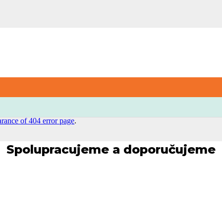
ezena
’s possible to change its Header, Title Bar, Sidebar, Footer options.
arance of 404 error page
.
Spolupracujeme a doporučujeme