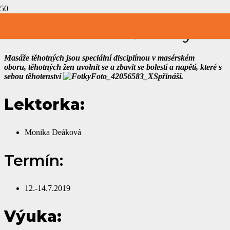
Kurz masáže těhotných
Masáže těhotných jsou speciální disciplínou v masérském
oboru, těhotných žen uvolnit se a zbavit se bolestí a napětí, které s
sebou těhotenství
přináší.
Lektorka:
Monika Deáková
Termín:
12.-14.7.2019
Výuka: