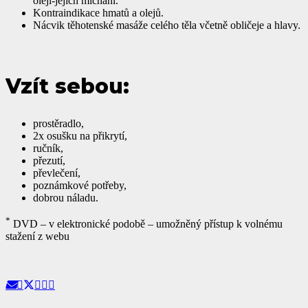
oleji-jejich míchání.
Kontraindikace hmatů a olejů.
Nácvik těhotenské masáže celého těla včetně obličeje a hlavy.
Vzít sebou:
prostěradlo,
2x osušku na přikrytí,
ručník,
přezutí,
převlečení,
poznámkové potřeby,
dobrou náladu.
*
DVD – v elektronické podobě – umožněný přístup k volnému
stažení z webu