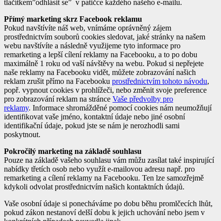
tlačítkem”odhlásit se” v patičce každého našeho e-mailu.
Přímý marketing skrz Facebook reklamu
Pokud navštívíte náš web, vnímáme oprávněný zájem
prostřednictvím souborů cookies sledovat, jaké stránky na našem
webu navštívíte a následně využijeme tyto informace pro
remarketing a lepší cílení reklamy na Facebooku, a to po dobu
maximálně 1 roku od vaší návštěvy na webu. Pokud si nepřejete
naše reklamy na Facebooku vidět, můžete zobrazování našich
reklam zrušit přímo na Facebooku
prostřednictvím tohoto návodu
,
popř. vypnout cookies v prohlížeči, nebo změnit svoje preference
pro zobrazování reklam na stránce
Vaše předvolby pro
reklamy
. Informace shromážděné pomocí cookies nám neumožňují
identifikovat vaše jméno, kontaktní údaje nebo jiné osobní
identifikační údaje, pokud jste se nám je nerozhodli sami
poskytnout.
Pokročilý marketing na základě souhlasu
Pouze na základě vašeho souhlasu vám můžu zasílat také inspirující
nabídky třetích osob nebo využít e-mailovou adresu např. pro
remarketing a cílení reklamy na Facebooku. Ten lze samozřejmě
kdykoli odvolat prostřednictvím našich kontaktních údajů.
Vaše osobní údaje si ponecháváme po dobu běhu promlčecích lhůt,
pokud zákon nestanoví delší dobu k jejich uchování nebo jsem v