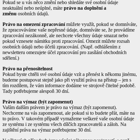
Pokud se u vás něco změní nebo shledáte své osobní údaje
neaktuální nebo neúplné, máte
právo na doplnění a
změnu
osobních údajů.
Právo na omezení zpracování
můžete využít, pokud se domníváte,
že zpracováváme vaše nepřesné údaje, domníváte se, že provádíme
zpracování nezákonně, ale nechcete všechny údaje smazat nebo
pokud vznesete námitku proti zpracování. Omezit můžete rozsah
osobních údajů nebo účelů zpracování. (Např. odhlášením z
newsletteru omezujete účel zpracování pro zasílání obchodních
sdělení.)
Právo na přenositelnost
Pokud byste chtěli své osobní údaje vzít a přenést k někomu jinému,
budeme postupovat stejně jako při využití práva na přístup – jen s
tím rozdílem, že vám informace dodáme ve strojově čitelné podobě.
Tady potřebujeme alespoň 30 dní.
Právo na výmaz (být zapomenut)
Vaším dalším právem je právo na výmaz (být zapomenut).
Nechceme na vás zapomenout, ale pokud si to budete přát, máte na
to právo. V takovém případě vymažeme veškeré vaše osobní údaje
ze systému i ze systému všech dílčích zpracovatelů a záloh. Na
zajištění práva na výmaz potřebujeme 30 dní.