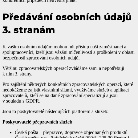
konkrétních případech neuvedla jinak.
Předávání osobních údajů
3. stranám
K vašim osobním údajům mohou mít přístup naši zaměstnanci a
spolupracovníci, kteří jsou vázáni mlčenlivostí a proškoleni v oblasti
bezpečnosti zpracování osobních údajů.
Většinu zpracovatelských operací zvládáme sami a nepotřebuji
k nim 3. strany.
Pro zajištění některých konkrétních zpracovatelských operací, které
nedokážeme zajistit vlastními silami, využíváme služeb a aplikací
zpracovatelů, kteří se na dané zpracování specializují a jsou
v souladu s GDPR.
Jsou to poskytovatelé následujících platforem a služeb:
Poskytovatelé přepravních služeb
Česká pošta – přepravce, dopravce objednaných produktů
Česká pošta, s.p., Politických vězňů 909/4, 225 99 Praha 1,