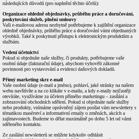
následujících důvodů (pro naplnění těchto účelů):
Organizace ohledně objednávky, průběhu práce a doručování,
poskytování služeb, plnění smlouvy
Vaši e-mailovou adresu nezbytně potřebujeme k zajištění organizace
ohledně objednávky, průběhu práce a doručování vámi objednaných
výrobků. Také k poskytnutí přístupu k elektronickým produktům a
službám.
Vedení účetnictví
Pokud si objednáte naše služby, či produkty, potřebujeme vaše
osobní údaje (fakturační údaje), abychom vyhověli zákonné
povinnosti pro vystavování a evidenci daňových dokladů.
Přímý marketing skrz e-mail
Vaše osobní údaje (e-mail a jméno), pohlaví, jaké stránky na našem
webu navštívíte a na co klikáte v e-mailu, a kdy e-maily nejčastěji
otevíráte, využíváme za účelem přímého marketingu – zasílání a
zobrazování obchodních sdělení. Pokud si objednáte naše služby
nebo produkty, vnímáme oprávněný zájem posílat vám newslettery s
tématikou masérství a informativní emaily o změnách, akcích a
zajímavostech. Budeme to dělat maximálně po dobu 5 let od vámi
sděleného kontaktu.
Ze zasílání newsletterů se můžete kdykoliv odhlásit