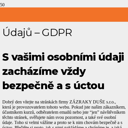
Ochrana Osobních
Údajů – GDPR
S vašimi osobními údaji
zacházíme vždy
bezpečně a s úctou
Dobrý den vítejte na stránkách firmy ZÁZRAKY DUŠE s.r.o.,
která je provozovatelem tohoto webu. Pokud jste našim zákazníkem,
účastníkem kurzů, odběratelem emailů nebo jste “jen” návštěvníkem
těchto stránek, svěřujete nám svou pozornost, a také své osobní
údaje. Toho si velmi vážíme a proto se k nim chovám bezpečně a s
úctou. Přečtěte si proto, jak s nimi nakládáme a chráníme je, a jaká