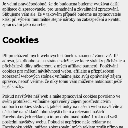
Je velmi pravděpodobné, že do budoucna budeme využívat další
aplikace či zpracovatele, pro usnadnění a zkvalitnění zpracování.
Slibujeme vám ale, že v takovém případě budeme na zpracovatele
klást při výběru minimálně stejné nároky na zabezpečení a kvalitu
zpracování jako na sebe.
Cookies
Při procházení mých webových stránek zaznamenáváme vaši IP
adresu, jak dlouho se na stránce zdržíte, ze které stránky přicházíte a
přicházíte-li díky některému z mých affiliate partnerů. Používání
cookies pro měření návštěvnosti webu, affilaite a přizpůsobení
zobrazení webových stránek vnímáme jako svůj oprávněný zájem
správce, neboť věříme, že díky tomu vám můžeme nabídnout ještě
lepší služby.
Pokud navštívíte náš web a máte zpracování cookies povoleno ve
svém prohlížeči, vnímáme oprávněný zájem prostřednictvím
souborů cookies sledovat, jaké stránky na našem webu navštívíte a
následně na základě toho zlepšit cílení a relevanci našich
Facebookových reklam, a to po dobu maximálně 1 roku od vaší
poslední návštěvy webu. Pokud si nepřejete naše reklamy na
Facebooku vidět, můžete zobrazování mých reklam zrušit přímo na