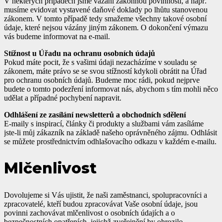
V některých případech jsme vázáni zákonnou povinností, a např.
musíme evidovat vystavené daňové doklady po lhůtu stanovenou
zákonem. V tomto případě tedy smažeme všechny takové osobní
údaje, které nejsou vázány jiným zákonem. O dokončení výmazu
vás budeme informovat na e-mail.
Stížnost u Úřadu na ochranu osobních údajů
Pokud máte pocit, že s vašimi údaji nezacházíme v souladu se
zákonem, máte právo se se svou stížností kdykoli obrátit na Úřad
pro ochranu osobních údajů. Budeme moc rádi, pokud nejprve
budete o tomto podezření informovat nás, abychom s tím mohli něco
udělat a případné pochybení napravit.
Odhlášení ze zasílání newsletterů a obchodních sdělení
E-maily s inspirací, články či produkty a službami vám zasíláme
jste-li můj zákazník na základě našeho oprávněného zájmu. Odhlásit
se můžete prostřednictvím odhlašovacího odkazu v každém e-mailu.
Mlčenlivost
Dovolujeme si Vás ujistit, že naši zaměstnanci, spolupracovníci a
zpracovatelé, kteří budou zpracovávat Vaše osobní údaje, jsou
povinni zachovávat mlčenlivost o osobních údajích a o
bezpečnostních opatřeních, jejichž zveřejnění by ohrozilo