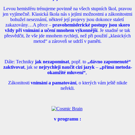
Levou hemisféru trénujeme povinně na všech stupních škol, pravou
jen vyjímečně. Klasická škola nás s jejími možnostmi a zákonitostmi
bohužel neseznámí, některé její projevy jsou dokonce staletí
zakazovány…A přece –
pravohemisferické postupy jsou skoro
vždy při vnímání a učení mnohem výkonnější
. Je snadné se tak
přesvědčit, že vše jde mnohem rychleji, než při použití „klasických
metod“ a zároveň se udrží v paměti.
Dále: Techniky
jak nezapomínat
, popř. to
„dávno zapomenuté“
zaktivovat
, jak se
nejrychleji naučit cizí jazyk
–
„přímá metoda-
okamžité mluvení“
,
Zákonitosti
vnímání a pamatování
, o kterých vám ještě nikde
neřekli.
v programu :