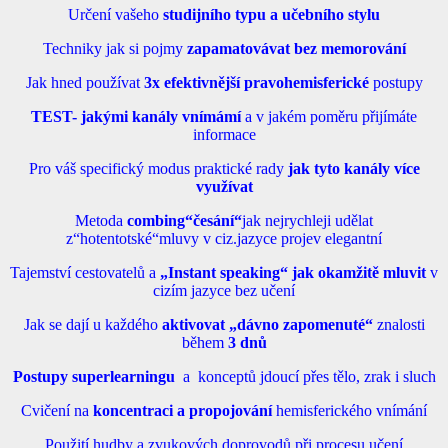
Určení vašeho
studijního typu a učebního stylu
Techniky jak si pojmy
zapamatovávat bez memorování
Jak hned používat
3x efektivnější pravohemisferické
postupy
TEST- jakými kanály vnímámí
a v jakém poměru přijímáte
informace
Pro váš specifický modus praktické rady
jak tyto kanály více
využívat
Metoda
combing“česání“
jak nejrychleji udělat
z“hotentotské“mluvy v ciz.jazyce projev elegantní
Tajemství cestovatelů a
„Instant speaking“ jak okamžitě mluvit
v
cizím jazyce bez učení
Jak se dají u každého
aktivovat „dávno zapomenuté“
znalosti
během
3 dnů
Postupy superlearningu
a konceptů jdoucí přes tělo, zrak i sluch
Cvičení na
koncentraci a propojování
hemisferického vnímání
Použití hudby a zvukových doprovodů při procesu učení