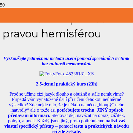
Kurz Učení a paměť
pravou hemisférou
Vyzkoušejte jedinečnou metodu učení pomocí speciálních technik
bez nutnosti memorování.
2,5-denní praktický kurs (23h)
Proč se učíme cizí jazyk dlouho a obtížně a stále nemluvíme?
Připadá vám vynaložené úsilí při učení čehokoli neúměrné
výsledku? Zde nejde o to, že je někdo na něco „hloupý“ nebo
„natvrdlý“ ale o to,že asi
potřebujete trochu
JINÝ způsob
předávání informací
. Sledovat děj, navázat na obraz, zážitek,
pohyb, a pocit. Každý jsme jiný, proto potřebujeme
nalézt váš
vlastní specifický přístup
– pomocí
testu a praktických návodů
jej zde získáte
.