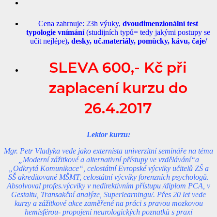
Cena zahrnuje: 23h výuky,
dvoudimenzionální
test
typologie vnímání
(studijních typů= tedy jakými postupy se
učit nejlépe)
, desky, uč.materiály, pomůcky, kávu, čaje/
SLEVA 600,- Kč při
zaplacení kurzu do
26.4.2017
Lektor kurzu:
Mgr. Petr Vladyka vede jako externista univerzitní semináře na téma
„Moderní zážitkové a alternativní přístupy ve vzdělávání“a
„Odkrytá Komunikace“, celostátní Evropské výcviky učitelů ZŠ a
SŠ akreditované MŠMT, celostátní výcviky forenzních psychologů.
Absolvoval profes.výcviky v nedirektivním přístupu /diplom PCA, v
Gestaltu, Transakční analýze, Superlearningu/. Přes 20 let vede
kurzy a zážitkové akce zaměřené na práci s pravou mozkovou
hemisférou- propojení neurologických poznatků s praxí