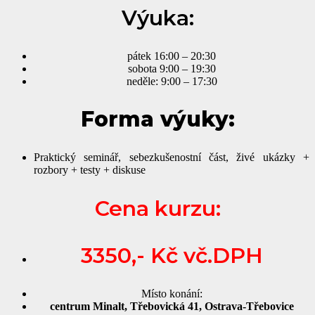
Výuka:
pátek 16:00 – 20:30
sobota 9:00 – 19:30
neděle: 9:00 – 17:30
Forma výuky:
Praktický seminář, sebezkušenostní část, živé ukázky +
rozbory + testy + diskuse
Cena kurzu:
3350,- Kč vč.DPH
Místo konání:
centrum Minalt, Třebovická 41, Ostrava-Třebovice