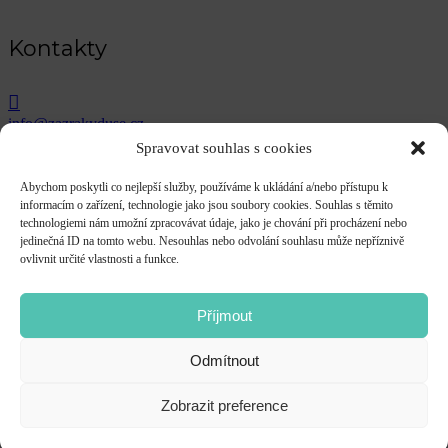
Kontakty
info@zazrakyduse.cz
Spravovat souhlas s cookies
+420 608 831 855
Abychom poskytli co nejlepší služby, používáme k ukládání a/nebo přístupu k
1.Máje 103, 703 00 Ostrava (budova In Park)
informacím o zařízení, technologie jako jsou soubory cookies. Souhlas s těmito
technologiemi nám umožní zpracovávat údaje, jako je chování při procházení nebo
jedinečná ID na tomto webu. Nesouhlas nebo odvolání souhlasu může nepříznivě
Facebook
ovlivnit určité vlastnosti a funkce.
Příjmout
Facebook
Odmítnout
© 2024 tvořeno s láskou
Veronikou Soleil
Zobrazit preference