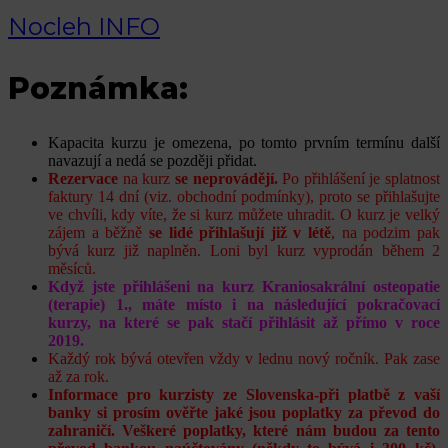
Nocleh INFO
Poznámka:
Kapacita kurzu je omezena, po tomto prvním termínu další
navazují a nedá se později přidat.
Rezervace
na kurz
se neprovádějí.
Po přihlášení je splatnost
faktury 14 dní (viz. obchodní podmínky), proto se přihlašujte
ve chvíli, kdy víte, že si kurz můžete uhradit. O kurz je velký
zájem a běžně
se lidé přihlašují již v létě
, na podzim pak
bývá kurz již naplněn. Loni byl kurz vyprodán během 2
měsíců.
Když jste přihlášeni na kurz Kraniosakrální osteopatie
(terapie) 1., máte místo i na následující pokračovací
kurzy, na které se pak stačí přihlásit až přímo v roce
2019.
Každý rok bývá otevřen vždy v lednu nový ročník. Pak zase
až za rok.
Informace pro kurzisty ze Slovenska-při platbě z vaší
banky si prosím ověřte jaké jsou poplatky za převod do
zahraničí. Veškeré poplatky, které nám budou za tento