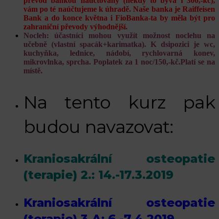
převod bankou naúčtovány (někdy to bývá i 300,-kč),
vám po té naúčtujeme k úhradě. Naše banka je Raiffeisen
Bank a do konce května i FioBanka-ta by měla být pro
zahraniční převody výhodnější.
Nocleh: účastníci mohou využít možnost noclehu na
učebně (vlastní spacák+karimatka). K dsipozici je wc,
kuchyňka, lednice, nádobí, rychlovarná konev,
mikrovlnka, sprcha. Poplatek za 1 noc/150,-kč.Platí se na
místě.
Na tento kurz pak
budou navazovat:
Kraniosakrální osteopatie
(terapie) 2.: 14.-17.3.2019
Kraniosakrální osteopatie
(terapie) 3.A: 6.-7.4.2019