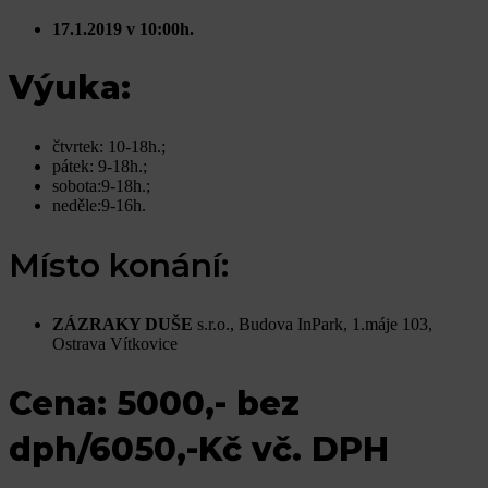
17.1.2019 v 10:00h.
Výuka:
čtvrtek: 10-18h.;
pátek: 9-18h.;
sobota:9-18h.;
neděle:9-16h.
Místo konání:
ZÁZRAKY DUŠE
s.r.o., Budova InPark, 1.máje 103,
Ostrava Vítkovice
Cena: 5000,- bez
dph/6050,-Kč vč. DPH