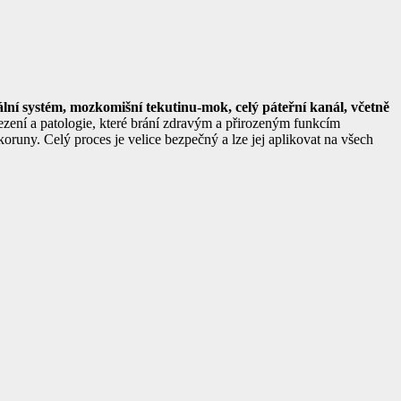
ální systém, mozkomišní tekutinu-mok, celý páteřní kanál, včetně
mezení a patologie, které brání zdravým a přirozeným funkcím
runy. Celý proces je velice bezpečný a lze jej aplikovat na všech