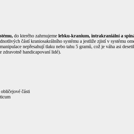
ystému,
do kterého zahrnujeme
lebku-kranium, intrakraniální a spin
notlivých částí kraniosakrálního systému a jestliže zjistí v systému o
nipulace nepřesahují tlaku nebo tahu 5 gramů, což je váha asi desetiko
ce zdravotně handicapovaní lidé).
obličejové části
aticum