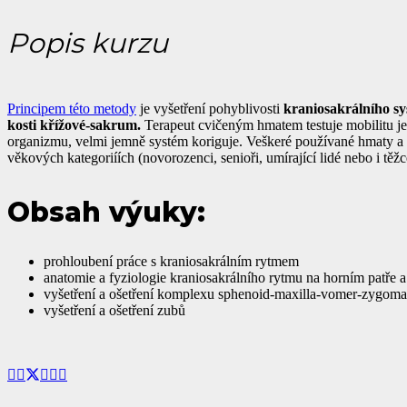
Popis kurzu
Principem této metody
je vyšetření pohyblivosti
kraniosakrálního s
kosti křížové-sakrum.
Terapeut cvičeným hmatem testuje mobilitu jed
organizmu, velmi jemně systém koriguje. Veškeré používané hmaty a ma
věkových kategoriíích (novorozenci, senioři, umírající lidé nebo i těž
Obsah výuky:
prohloubení práce s kraniosakrálním rytmem
anatomie a fyziologie kraniosakrálního rytmu na horním patře a 
vyšetření a ošetření komplexu sphenoid-maxilla-vomer-zygom
vyšetření a ošetření zubů