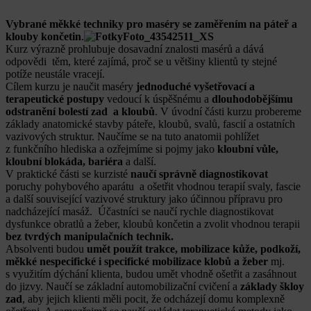
Vybrané měkké techniky pro maséry se zaměřením na páteř a
klouby končetin
.
Kurz výrazně prohlubuje dosavadní znalosti masérů a dává
odpovědi těm, které zajímá, proč se u většiny klientů ty stejné
potíže neustále vracejí.
Cílem kurzu je naučit maséry
jednoduché vyšetřovací a
terapeutické postupy
vedoucí k úspěšnému a
dlouhodobějšímu
odstranění bolestí zad a kloubů
. V úvodní části kurzu probereme
základy anatomické stavby páteře, kloubů, svalů, fascií a ostatních
vazivových struktur. Naučíme se na tuto anatomii pohlížet
z funkčního hlediska a ozřejmíme si pojmy jako
kloubní vůle,
kloubní blokáda, bariéra
a další.
V praktické části se kurzisté
naučí správně diagnostikovat
poruchy pohybového aparátu a ošetřit vhodnou terapií svaly, fascie
a další související vazivové struktury jako účinnou přípravu pro
nadcházející masáž. Účastníci se naučí rychle diagnostikovat
dysfunkce obratlů a žeber, kloubů končetin a zvolit vhodnou terapii
bez tvrdých manipulačních technik.
Absolventi budou
umět použít trakce, mobilizace kůže, podkoží,
měkké nespecifické i specifické mobilizace klobů a žeber
mj.
s využitím dýchání klienta, budou umět vhodně ošetřit a zasáhnout
do jizvy. Naučí se základní automobilizační cvičení a
základy škloy
zad
, aby jejich klienti měli pocit, že odcházejí domu komplexně