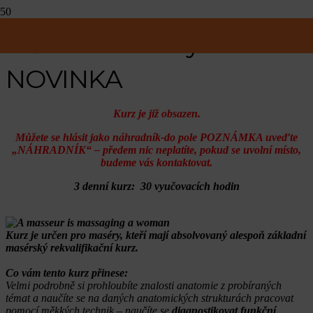
Měkké techniky 1. –
NOVINKA
Kurz je již obsazen.
Můžete se hlásit jako náhradník-do pole POZNÁMKA uveďte
„NÁHRADNÍK“ – předem nic neplatíte, pokud se uvolní místo,
budeme vás kontaktovat.
3 denní kurz: 30 vyučovacích hodin
Kurz je určen pro maséry, kteří mají absolvovaný alespoň základní
masérský rekvalifikační kurz.
Co vám tento kurz přinese:
Velmi podrobně si prohloubíte znalosti anatomie z probíraných
témat a naučíte se na daných anatomických strukturách pracovat
pomocí měkkých technik –
naučíte se
diagnostikovat funkční