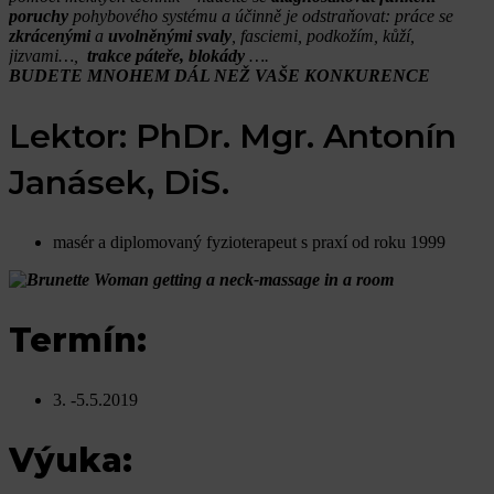
poruchy
pohybového systému a účinně je odstraňovat:
práce se
zkrácenými
a
uvolněnými svaly
, fasciemi, podkožím, kůží,
jizvami…,
trakce páteře, blokády
….
BUDET
E MNOHEM DÁL NEŽ VAŠE KONKURENCE
Lektor: PhDr. Mgr. Antonín
Janásek, DiS.
masér a diplomovaný fyzioterapeut s praxí od roku 1999
Termín:
3. -5.5.2019
Výuka: