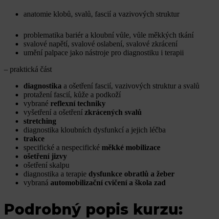
anatomie klobů, svalů, fascií a vazivových struktur
problematika bariér a kloubní vůle, vůle měkkých tkání
svalové napětí, svalové oslabení, svalové zkrácení
umění palpace jako nástroje pro diagnostiku i terapii
– praktická část
diagnostika
a ošetření fascií, vazivových struktur a svalů
protažení fascií, kůže a podkoží
vybrané
reflexní techniky
vyšetření a ošetření
zkrácených svalů
stretching
diagnostika kloubních dysfunkcí a jejich léčba
trakce
specifické a nespecifické
měkké mobilizace
ošetření jizvy
ošetření skalpu
diagnostika a terapie
dysfunkce obratlů a žeber
vybraná
automobilizační cvičení a škola zad
Podrobný popis kurzu: