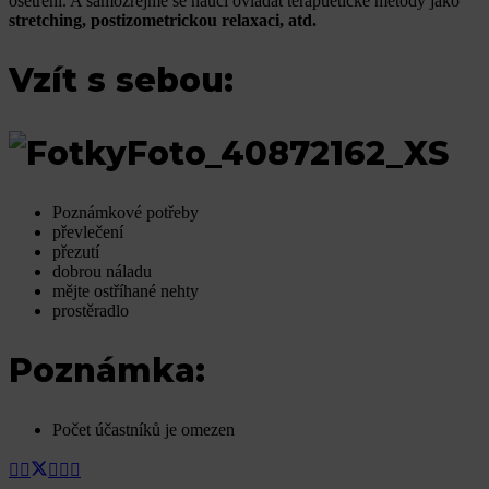
ošetřeni. A samozřejmě se naučí ovládat terapuetické metody jako
stretching, postizometrickou relaxaci, atd.
Vzít s sebou:
Poznámkové potřeby
převlečení
přezutí
dobrou náladu
mějte ostříhané nehty
prostěradlo
Poznámka:
Počet účastníků je omezen