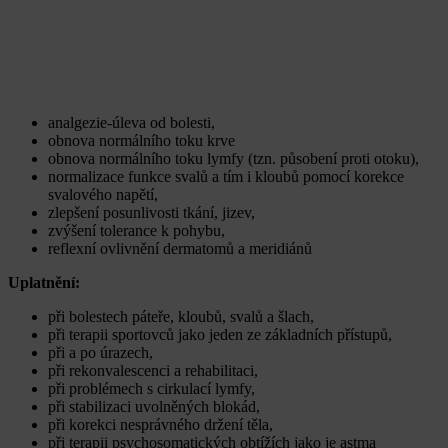
analgezie-úleva od bolesti,
obnova normálního toku krve
obnova normálního toku lymfy (tzn. působení proti otoku),
normalizace funkce svalů a tím i kloubů pomocí korekce
svalového napětí,
zlepšení posunlivosti tkání, jizev,
zvýšení tolerance k pohybu,
reflexní ovlivnění dermatomů a meridiánů
Uplatnění:
při bolestech páteře, kloubů, svalů a šlach,
při terapii sportovců jako jeden ze základních přístupů,
při a po úrazech,
při rekonvalescenci a rehabilitaci,
při problémech s cirkulací lymfy,
při stabilizaci uvolněných blokád,
při korekci nesprávného držení těla,
při terapii psychosomatických obtížích jako je astma