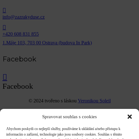
info@zazrakyduse.cz
+420 608 831 855
1.Máje 103, 703 00 Ostrava (budova In Park)
Facebook
Facebook
© 2024 tvořeno s láskou
Veronikou Soleil
Spravovat souhlas s cookies
Abychom poskytli co nejlepší služby, používáme k ukládání a/nebo přístupu k
informacím o zařízení, technologie jako jsou soubory cookies. Souhlas s těmito