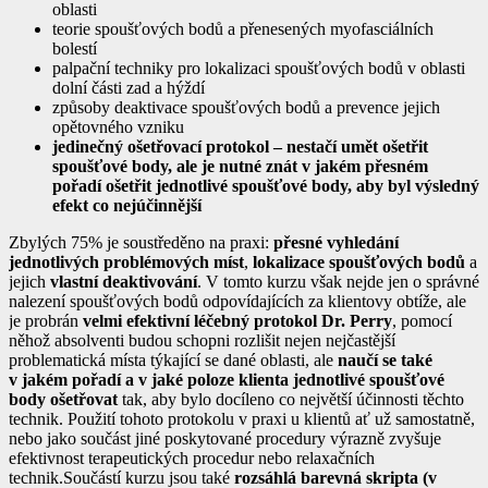
oblasti
teorie spoušťových bodů a přenesených myofasciálních
bolestí
palpační techniky pro lokalizaci spoušťových bodů v oblasti
dolní části zad a hýždí
způsoby deaktivace spoušťových bodů a prevence jejich
opětovného vzniku
jedinečný ošetřovací protokol – nestačí umět ošetřit
spoušťové body, ale je nutné znát v jakém přesném
pořadí ošetřit jednotlivé spoušťové body, aby byl výsledný
efekt co nejúčinnější
Zbylých 75% je soustředěno na praxi:
přesné vyhledání
jednotlivých problémových míst
,
lokalizace spoušťových bodů
a
jejich
vlastní deaktivování
. V tomto kurzu však nejde jen o správné
nalezení spoušťových bodů odpovídajících za klientovy obtíže, ale
je probrán
velmi efektivní léčebný protokol Dr. Perry
, pomocí
něhož absolventi budou schopni rozlišit nejen nejčastější
problematická místa týkající se dané oblasti, ale
naučí se také
v jakém pořadí a v jaké poloze klienta jednotlivé spoušťové
body ošetřovat
tak, aby bylo docíleno co největší účinnosti těchto
technik. Použití tohoto protokolu v praxi u klientů ať už samostatně,
nebo jako součást jiné poskytované procedury výrazně zvyšuje
efektivnost terapeutických procedur nebo relaxačních
technik.Součástí kurzu jsou také
rozsáhlá barevná skripta (v