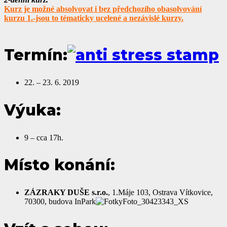
Kurz je možné absolvovat i bez předchozího obasolvování
kurzu 1.-jsou to tématicky ucelené a nezávislé kurzy.
Termín:
22. – 23. 6. 2019
Výuka:
9 – cca 17h.
Místo konání:
ZÁZRAKY DUŠE s.r.o.
, 1.Máje 103, Ostrava Vítkovice,
70300, budova InPark