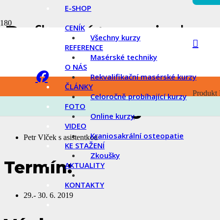
E-SHOP
Reflexní terapie ly
CENÍK
Všechny kurzy
REFERENCE
Masérské techniky
Komplexní velmi účinná ošetření lymfatického (mízního) systému. Je
O NÁS
ošetření se rovněž používají vyrovnávací (energetické) hmaty.
Pomáhá
Rekvalifikační masérské kurzy
imunitního systému.
ČLÁNKY
Produkt
Celoročně probíhající kurzy
Lektor:
FOTO
Online kurzy
VIDEO
Kraniosakrální osteopatie
Petr Vlček s asistentkou
KE STAŽENÍ
Zkoušky
Termín:
AKTUALITY
KONTAKTY
29.- 30. 6. 2019