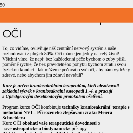
Kraniosakrální terapie-
OČI
To, co vidíme, ovlivňuje náš centrální nervový systém a naše
rozhodování z plných 80%. Oči máme jen jedny na celý život!
Všichni víme, že např. bez každodenní péče bychom o zuby přišli
poměrně rychle, že bez pravidelného pohybu bychom ztratili svou
fyzickou kondici. Jak můžeme pečovat o své oči, aby nám vydržely
zdravé, nebo abychom jim zdraví navrátili?
Kurz je určen kraniosakrálním terapeutům, kteří absolvovali
základní výcvik v kraniosakrální osteopatii 1.-4. a pracují
s Upledgerovým desetibodovým protokolem ošetření.
Program kurzu OČI kombinuje
techniky kraniosakrální terapie s
metodami NVI – Přirozeného zlepšování zraku Meiera
Schneidera
.
Kurz OČI
obohatí vaše terapeutické dovednosti
o
nové
osteopatické a biodynamické
přístupy.