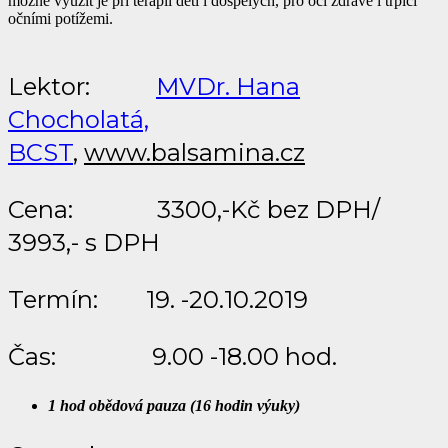
možné využít je při terapii dětí i dospělých, pro oči zdravé i trpící
očními potížemi.
Lektor:
MVDr. Hana
Chocholatá,
BCST
,
www.balsamina.cz
Cena: 3300,-Kč bez DPH/
3993,- s DPH
Termín: 19. -20.10.2019
Čas: 9.00 -18.00 hod.
1 hod obědová pauza (16 hodin výuky)