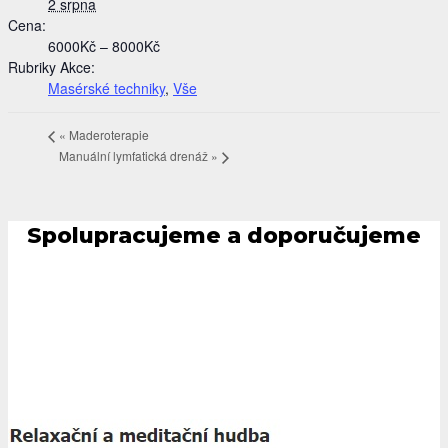
2 srpna
Cena:
6000Kč – 8000Kč
Rubriky Akce:
Masérské techniky
,
Vše
«
Maderoterapie
Manuální lymfatická drenáž
»
Spolupracujeme a doporučujeme