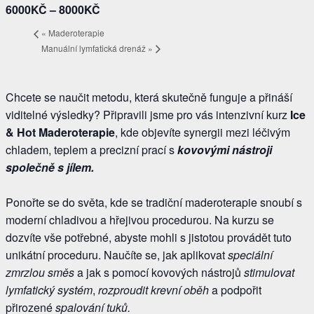
6000KČ – 8000KČ
«
Maderoterapie
Manuální lymfatická drenáž
»
Chcete se naučit metodu, která skutečně funguje a přináší
viditelné výsledky? Připravili jsme pro vás intenzivní kurz
Ice
& Hot Maderoterapie
, kde objevíte synergii mezi léčivým
chladem, teplem a precizní prací s
kovovými nástroji
společně s jílem.
Ponořte se do světa, kde se tradiční maderoterapie snoubí s
moderní chladivou a hřejivou procedurou. Na kurzu se
dozvíte vše potřebné, abyste mohli s jistotou provádět tuto
unikátní proceduru. Naučíte se, jak aplikovat
speciální
zmrzlou směs
a jak s pomocí kovových nástrojů
stimulovat
lymfatický systém
,
rozproudit krevní oběh
a podpořit
přirozené
spalování tuků.