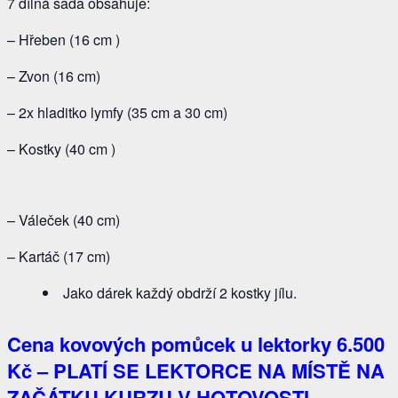
7 dílná sada obsahuje:
– Hřeben (16 cm )
– Zvon (16 cm)
– 2x hladitko lymfy (35 cm a 30 cm)
– Kostky (40 cm )
– Váleček (40 cm)
– Kartáč (17 cm)
Jako dárek každý obdrží 2 kostky jílu.
Cena kovových pomůcek u lektorky
6.500
Kč
– PLATÍ SE LEKTORCE NA MÍSTĚ NA
ZAČÁTKU KURZU V HOTOVOSTI