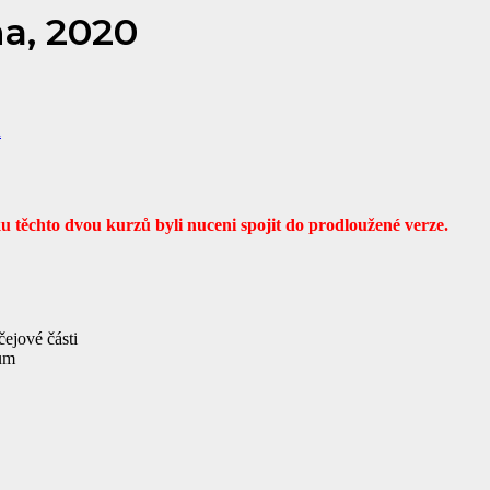
a, 2020
u
těchto dvou kurzů byli nuceni spojit do prodloužené verze.
čejové části
num