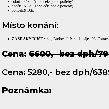
sobota:9-18h. (nebo déle podle potřeby)
neděle:9-18h. (nebo déle podle potřeby)
pondělí:9-16h.
Místo konání:
ZÁZRAKY DUŠE
s.r.o., Budova InPark, 1.máje 103, Ostrav
Cena:
6600,- bez dph/79
Cena: 5280,- bez dph/638
Poznámka: