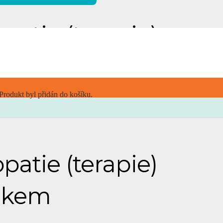
patie (terapie)
adkem
Produkt
byl přidán do košíku.
patie (terapie)
adkem