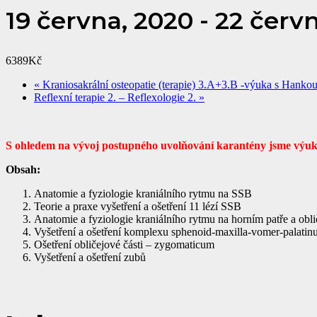
19 června, 2020
-
22 červn
6389Kč
«
Kraniosakrální osteopatie (terapie) 3.A+3.B -výuka s Hanko
Reflexní terapie 2. – Reflexologie 2.
»
S ohledem na vývoj postupného uvolňování karantény jsme výuku 
Obsah:
Anatomie a fyziologie kraniálního rytmu na SSB
Teorie a praxe vyšetření a ošetření 11 lézí SSB
Anatomie a fyziologie kraniálního rytmu na horním patře a obli
Vyšetření a ošetření komplexu sphenoid-maxilla-vomer-palati
Ošetření obličejové části – zygomaticum
Vyšetření a ošetření zubů