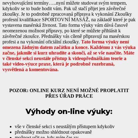
nevyhovujícími termíny…..nyní můžete studovat svým tempem,
kdykoliv se to bude hodit vám. Pak už stačí přijet jen závěrečné
zkoušky. Je to podrobně zpracovaná příprava k vykonání Zkoušky
profesní kvalifikace SPORTOVNÍ MASÁŽ, na základě které je pak
vystavena masérská živnost. Tato forma výuky vám dává časově
neomezenou možnost přípravy, po které se můžete přihlásit k
závěrečné zkoušce. Přednášky vás cíleně připravují na masérskou
profesi a na vykonání oficiální zkoušky.
Tato forma výuky není
omezena žádným datem začátku a konce. Každému z vás výuka
začne, jakmile si kurz uhradíte a skončí, až se vše naučíte. Máte
v členské sekci neustále přístup k videopřednáškám teorie a
také video-výuce praxe, která je podrobně rozebraná,
vysvětlená a komentována.
POZOR: ONLINE KURZ NENÍ MOŽNÉ PROPLATIT
PŘES ÚŘAD PRÁCE
Výhody on-line výuky:
vše v členské sekci s neustálým přístupem kdykoliv
přednášky možno shlédnout opakovaně
možnost učit se, kdy máte čas vy