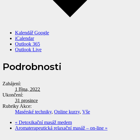
Kalendář Google
iCalendar
Outlook 365
Outlook Live
Podrobnosti
Zahájení:
1 října, 2022
Ukončení:
31 prosince
Rubriky Akce:
Masérské techniky
,
Online kurzy
,
Vše
«
Detoxikační masáž medem
Aromaterapeutická relaxační masáž – on-line
»