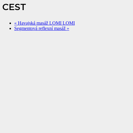
CEST
«
Havajská masáž LOMI LOMI
Segmentová reflexní masáž
»