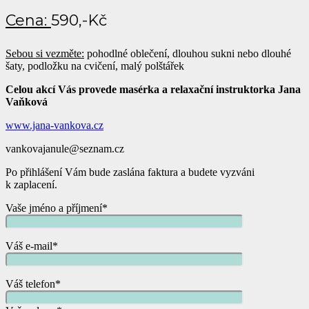
Cena:
590,-Kč
Sebou si vezměte:
pohodlné oblečení, dlouhou sukni nebo dlouhé
šaty, podložku na cvičení, malý polštářek
Celou akcí Vás provede masérka a relaxační instruktorka Jana
Vaňková
www.jana-vankova.cz
vankovajanule@seznam.cz
Po přihlášení Vám bude zaslána faktura a budete vyzváni
k zaplacení.
Vaše jméno a příjmení*
Váš e-mail*
Váš telefon*