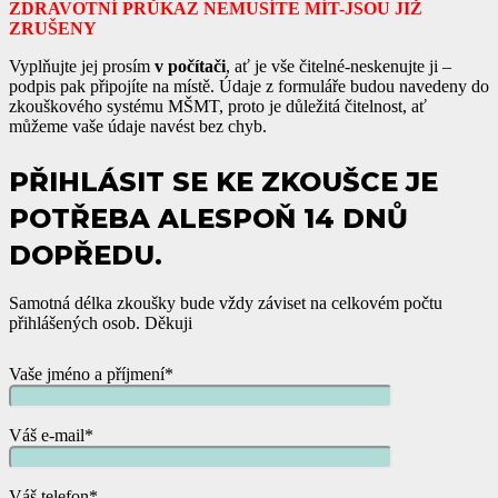
ZDRAVOTNÍ PRŮKAZ NEMUSÍTE MÍT-JSOU JIŽ
ZRUŠENY
Vyplňujte jej prosím
v počítači
, ať je vše čitelné-neskenujte ji –
podpis pak připojíte na místě. Údaje z formuláře budou navedeny do
zkouškového systému MŠMT, proto je důležitá čitelnost, ať
můžeme vaše údaje navést bez chyb.
PŘIHLÁSIT SE KE ZKOUŠCE JE
POTŘEBA ALESPOŇ 14 DNŮ
DOPŘEDU.
Samotná délka zkoušky bude vždy záviset na celkovém počtu
přihlášených osob. Děkuji
Vaše jméno a příjmení*
Váš e-mail*
Váš telefon*