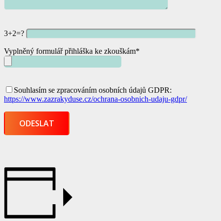
3+2=?
Vyplněný formulář přihláška ke zkouškám*
Souhlasím se zpracováním osobních údajů GDPR:
https://www.zazrakyduse.cz/ochrana-osobnich-udaju-gdpr/