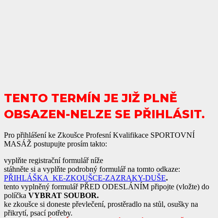
TENTO TERMÍN JE JIŽ PLNĚ
OBSAZEN-NELZE SE PŘIHLÁSIT.
Pro přihlášení ke Zkoušce Profesní Kvalifikace SPORTOVNÍ
MASÁŽ postupujte prosím takto:
vyplňte registrační formulář níže
stáhněte si a vyplňte podrobný formulář na tomto odkaze:
PŘIHLÁŠKA_KE-ZKOUŠCE-ZAZRAKY-DUŠE
.
tento vyplněný formulář PŘED ODESLÁNÍM připojte (vložte) do
políčka
VYBRAT SOUBOR.
ke zkoušce si doneste převlečení, prostěradlo na stůl, osušky na
přikrytí, psací potřeby.