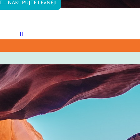
T – NAKUPUJTE LEVNĚJI
el interdum mi sapien ut justo. Nulla varius consequat magna, id
Fusce id mi diam, non ornare orci. Pellentesque ipsum erat, facilisis ut
r adipiscing elit. Morbi sagittis, sem quis lacinia faucibus, orci ipsum