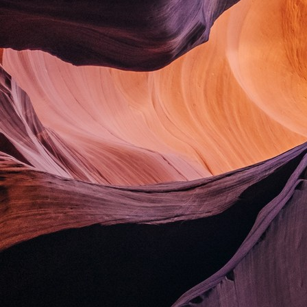
Date:
April 16, 2017
Category:
Branding, Naming
Website:
yoursite.com
Similar Projects
Project Example 3 – Nature
Project Example 4 – YouTube