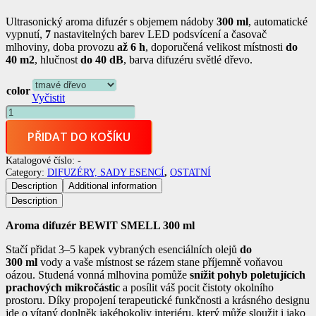
price
price
Ultrasonický aroma difuzér s objemem nádoby
300 ml
, automatické
was:
is:
vypnutí,
7
nastavitelných barev LED podsvícení a časovač
1.050,00 Kč.
888,00 Kč.
mlhoviny, doba provozu
až 6 h
, doporučená velikost místnosti
do
40 m2
, hlučnost
do 40 dB
, barva difuzéru světlé dřevo.
color
Vyčistit
AROMA
DIFUZÉR
PŘIDAT DO KOŠÍKU
SMELL
300
Katalogové číslo:
-
množství
Category:
DIFUZÉRY, SADY ESENCÍ
,
OSTATNÍ
Description
Additional information
Description
Aroma difuzér BEWIT SMELL 300 ml
Stačí přidat 3–5 kapek vybraných esenciálních olejů
do
300 ml
vody a vaše místnost se rázem stane příjemně voňavou
oázou. Studená vonná mlhovina pomůže
snížit pohyb poletujících
prachových mikročástic
a posílit váš pocit čistoty okolního
prostoru. Díky propojení terapeutické funkčnosti a krásného designu
jde o vítaný doplněk jakéhokoliv interiéru, který může sloužit i jako