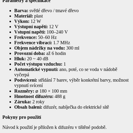
Parametry a specifikace
Barva:
světlé dřevo / tmavé dřevo
Materiál:
plast
Výkon:
12 W
Výstupní napětí:
12 V
Vstupní napětí:
100–240 V
Frekvence:
50–60 Hz
Frekvence vibrací:
1.7 MHz
Objem nádržky na vodu:
300 ml
Provozní doba:
až 6 hodin
Hluk:
20 ~ 40 dB
Počet výstupu vzduchu:
1
Automatické vypnutí:
ano, poté, co se voda v nádobě
vyčerpá
Podsvícení:
střídání 7 barev, výběr konkrétní barvy, možnost
vypnutí svícení
Rozměry:
⌀ 180 × 100 mm
Hmotnost difuzéru:
488 g
Záruka:
2 roky
Obsah balení:
difuzér, nabíječka do elektrické sítě
Pokyny pro použití
Návod k použití je přiložen k difuzéru v tištěné podobě.