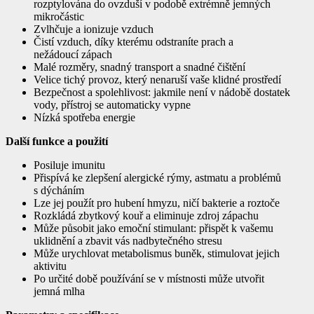
rozptylována do ovzduší v podobě extrémně jemných
mikročástic
Zvlhčuje a ionizuje vzduch
Čistí vzduch, díky kterému odstraníte prach a
nežádoucí zápach
Malé rozměry, snadný transport a snadné čištění
Velice tichý provoz, který nenaruší vaše klidné prostředí
Bezpečnost a spolehlivost: jakmile není v nádobě dostatek
vody, přístroj se automaticky vypne
Nízká spotřeba energie
Další funkce a použití
Posiluje imunitu
Přispívá ke zlepšení alergické rýmy, astmatu a problémů
s dýcháním
Lze jej použít pro hubení hmyzu, ničí bakterie a roztoče
Rozkládá zbytkový kouř a eliminuje zdroj zápachu
Může působit jako emoční stimulant: přispět k vašemu
uklidnění a zbavit vás nadbytečného stresu
Může urychlovat metabolismus buněk, stimulovat jejich
aktivitu
Po určité době používání se v místnosti může utvořit
jemná mlha