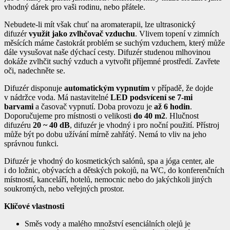
vhodný dárek pro vaši rodinu, nebo přátele.
Nebudete-li mít však chuť na aromaterapii, lze ultrasonický
difuzér
využít jako zvlhčovač vzduchu
. Vlivem topení v zimních
měsících máme častokrát problém se suchým vzduchem, který může
dále vysušovat naše dýchací cesty. Difuzér studenou mlhovinou
dokáže zvlhčit suchý vzduch a vytvořit příjemné prostředí. Zavřete
oči, nadechněte se.
Difuzér disponuje
automatickým vypnutím
v případě, že dojde
v nádržce voda. Má nastavitelné
LED podsvícení se 7-mi
barvami
a časovač vypnutí. Doba provozu je
až 6 hodin
.
Doporučujeme pro místnosti o velikosti
do 40 m2
. Hlučnost
difuzéru
20 ~ 40 dB
, difuzér je vhodný i pro noční použití. Přístroj
může být po dobu užívání mírně zahřátý. Nemá to vliv na jeho
správnou funkci.
Difuzér je vhodný do kosmetických salónů, spa a jóga center, ale
i do ložnic, obývacích a dětských pokojů, na WC, do konferenčních
místností, kanceláří, hotelů, nemocnic nebo do jakýchkoli jiných
soukromých, nebo veřejných prostor.
Klíčové vlastnosti
Směs vody a malého množství esenciálních olejů je