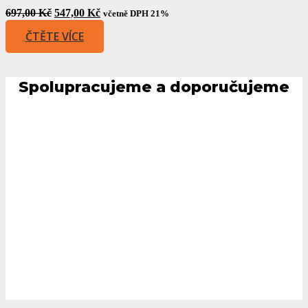
Original
Current
697,00
Kč
547,00
Kč
včetně DPH 21%
price
price
ČTĚTE VÍCE
was:
is:
697,00 Kč.
547,00 Kč.
Spolupracujeme a doporučujeme