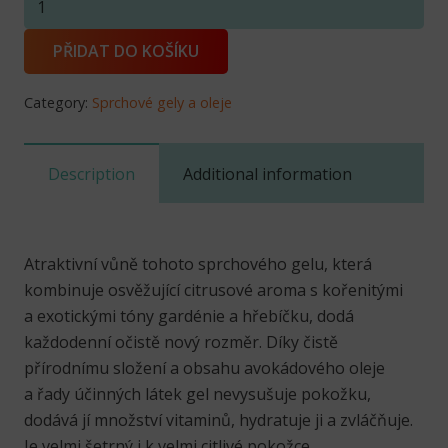
gel
pro
PŘIDAT DO KOŠÍKU
muže:
200
Category:
Sprchové gely a oleje
ml
množství
Description
Additional information
Atraktivní vůně tohoto sprchového gelu, která
kombinuje osvěžující citrusové aroma s kořenitými
a exotickými tóny gardénie a hřebíčku, dodá
každodenní očistě nový rozměr. Díky čistě
přírodnímu složení a obsahu avokádového oleje
a řady účinných látek gel nevysušuje pokožku,
dodává jí množství vitaminů, hydratuje ji a zvláčňuje.
Je velmi šetrný i k velmi citlivé pokožce.