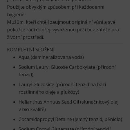
Použijte obvyklým způsobem při každodenní
hygieně.
Mužům, kteří chtějí zaujmout originální vůní a své
pokožce rádi dopřejí vyváženou péči bez zátěže pro
životní prostředí.
KOMPLETNÍ SLOŽENÍ
Aqua (demineralizovaná voda)
Sodium Lauryl Glucose Carboxylate (přírodní
tenzid)
Lauryl Glucoside (přírodní tenzid na bázi
rostlinného oleje a glukózy)
Helianthus Annuus Seed Oil (slunečnicový olej
v bio kvalitě)
Cocamidopropyl Betaine (jemný tenzid, pěnidlo)
Sodium Cocoyl Glutamate (přírodní tenzid )