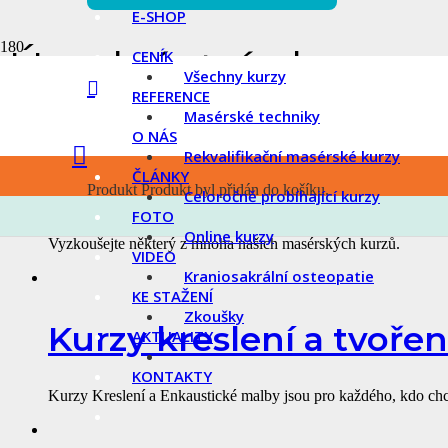
E-SHOP
Úvodní stránka
CENÍK
Všechny kurzy
REFERENCE
Masérské techniky
O NÁS
Rekvalifikační masérské kurzy
ČLÁNKY
Masérské kurzy
Produkt
Produkt
byl přidán do košíku.
Celoročně probíhající kurzy
FOTO
Online kurzy
Vyzkoušejte některý z mnoha našich masérských kurzů.
VIDEO
Kraniosakrální osteopatie
KE STAŽENÍ
Zkoušky
Kurzy kreslení a tvořen
AKTUALITY
KONTAKTY
Kurzy Kreslení a Enkaustické malby jsou pro každého, kdo chce 