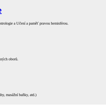
e
strologie a Učení a paměť pravou hemisférou.
zných oborů.
ihy, masážní baňky, atd.)