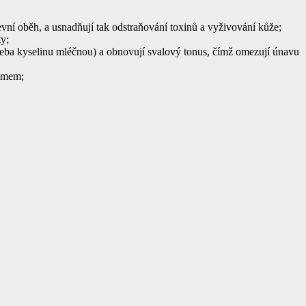
revní oběh, a usnadňují tak odstraňování toxinů a vyživování kůže;
ty;
 třeba kyselinu mléčnou) a obnovují svalový tonus, čímž omezují únavu
témem;