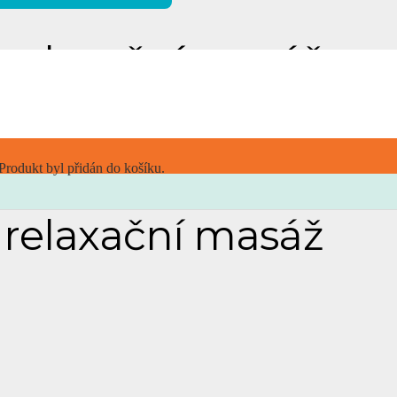
relaxační masáž
Produkt
byl přidán do košíku.
relaxační masáž