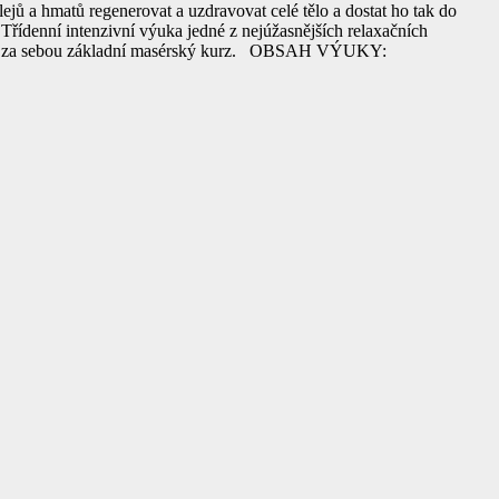
jů a hmatů regenerovat a uzdravovat celé tělo a dostat ho tak do
 Třídenní intenzivní výuka jedné z nejúžasnějších relaxačních
 mít za sebou základní masérský kurz. OBSAH VÝUKY: