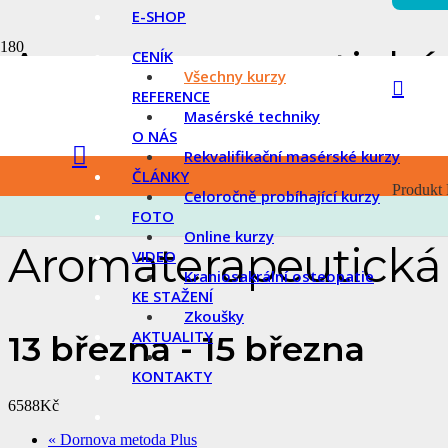
E-SHOP
Aromaterapeutická 
CENÍK
Všechny kurzy
REFERENCE
Masérské techniky
O NÁS
« Všechny Akce
Rekvalifikační masérské kurzy
ČLÁNKY
akce již proběhla.
Produkt
Celoročně probíhající kurzy
FOTO
Online kurzy
Aromaterapeutická 
VIDEO
Kraniosakrální osteopatie
KE STAŽENÍ
Zkoušky
AKTUALITY
13 března
-
15 března
KONTAKTY
6588Kč
«
Dornova metoda Plus