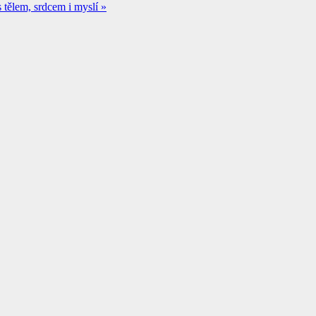
s tělem, srdcem i myslí
»