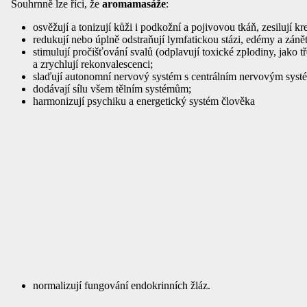
Souhrnně lze říci, že
aromamasáže
:
osvěžují a tonizují kůži i podkožní a pojivovou tkáň, zesilují k
redukují nebo úplně odstraňují lymfatickou stázi, edémy a záně
stimulují pročišťování svalů (odplavují toxické zplodiny, jako
a zrychlují rekonvalescenci;
slaďují autonomní nervový systém s centrálním nervovým sys
dodávají sílu všem tělním systémům;
harmonizují psychiku a energetický systém člověka
normalizují fungování endokrinních žláz.