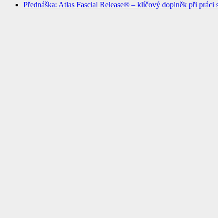
Přednáška: Atlas Fascial Release® – klíčový doplněk při práci 