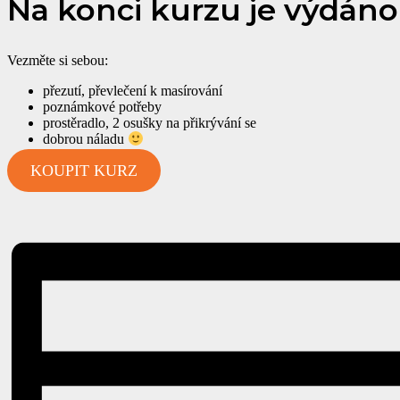
Na konci kurzu je výdáno
Vezměte si sebou:
přezutí, převlečení k masírování
poznámkové potřeby
prostěradlo, 2 osušky na přikrývání se
dobrou náladu
KOUPIT KURZ