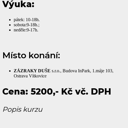
Výuka:
pátek: 10-18h.
sobota:9-18h.;
neděle:9-17h.
Místo konání:
ZÁZRAKY DUŠE
s.r.o., Budova InPark, 1.máje 103,
Ostrava Vítkovice
Cena: 5200,- Kč vč. DPH
Popis kurzu