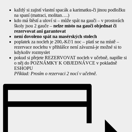
každý si zajistí vlastní spacák a karimatku-či jinou podložku
na spaní (matraci, molitan….)
kdo má štěstí a uloví si – může spát na gauči – v prostorách
školy jsou 2 gauče –
nelze místo na gauči objednat či
rezervovat ani garantovat
není dovoleno spát na masérských stolech
poplatek za nocleh je 200,-Kč/1 noc – platí se na místě –
rezervace noclehu v přihlášce není závazná-je možné si to
kdykoliv rozmyslet
pokud si přejete REZERVOVAT nocleh v učebně, napište si
o něj do POZNÁMKY K OBJEDNÁVCE v pokladně
ESHOPU
Příklad: Prosím o rezervaci 2 nocí v učebně.