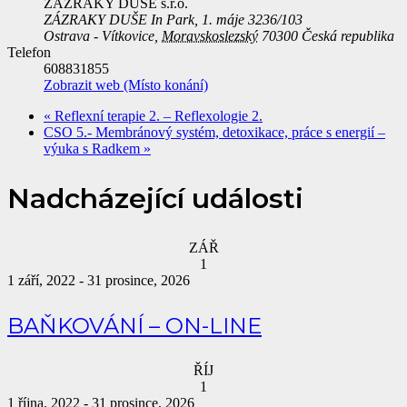
ZÁZRAKY DUŠE s.r.o.
ZÁZRAKY DUŠE In Park, 1. máje 3236/103
Ostrava - Vítkovice
,
Moravskoslezský
70300
Česká republika
Telefon
608831855
Zobrazit web (Místo konání)
«
Reflexní terapie 2. – Reflexologie 2.
CSO 5.- Membránový systém, detoxikace, práce s energií –
výuka s Radkem
»
Nadcházející události
ZÁŘ
1
1 září, 2022
-
31 prosince, 2026
BAŇKOVÁNÍ – ON-LINE
ŘÍJ
1
1 října, 2022
-
31 prosince, 2026