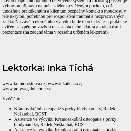
novou mapu autonomního nervového systému a focusing poskytuje
výbornou přípravu na práci s tělem a vtěleným pocitem, což
umožňuje praktikantům a klientům bezpečný kontakt s moudrostí v
těle ukrytou, potřebnou pro rozpouštění traumat a nezpracovaných
zátěží. Na závěr celoročního výcviku bude teoretický test, praktické
cvičení se zpětnou vazbou u asistenta nebo lektora a krátká ústní
prezentace (na zadané téma v rozsahu určeném lektorem).
Lektorka: Inka Tichá
www.kranio-ostrava.cz, www.inkaticha.cz,
www.polyvagalniteorie.cz
Vzdělání:
Kraniosakrální osteopatie s prvky biodynamiky, Radek
Neškrabal, BCST
Asistence ve výcviku Kraniosakrální osteopatie s prvky
biodynamiky, Radek Neškrabal, BCST
Asistence ve výcviku Kraniosakrální osteopatie s prvky