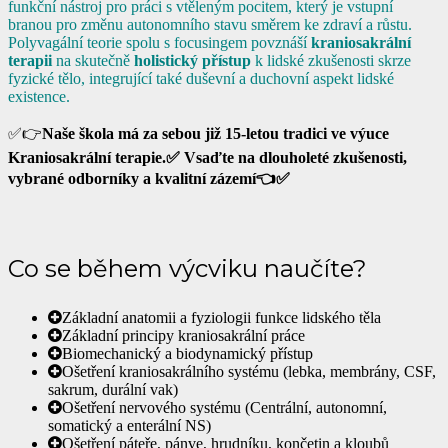
funkční nástroj pro práci s vtěleným pocitem, který je vstupní
branou pro změnu autonomního stavu směrem ke zdraví a růstu.
Polyvagální teorie spolu s focusingem povznáší
kraniosakrální
terapii
na skutečně
holistický přístup
k lidské zkušenosti skrze
fyzické tělo, integrující také duševní a duchovní aspekt lidské
existence.
✅👉
Naše škola má za sebou již 15-letou tradici ve výuce
Kraniosakrální terapie.✅ Vsaďte na dlouholeté zkušenosti,
vybrané odborníky a kvalitní zázemí👈✅
Co se během výcviku naučíte?
Základní anatomii a fyziologii funkce lidského těla
Základní principy kraniosakrální práce
Biomechanický a biodynamický přístup
Ošetření kraniosakrálního systému (lebka, membrány, CSF,
sakrum, durální vak)
Ošetření nervového systému (Centrální, autonomní,
somatický a enterální NS)
Ošetření páteře, pánve, hrudníku, končetin a kloubů