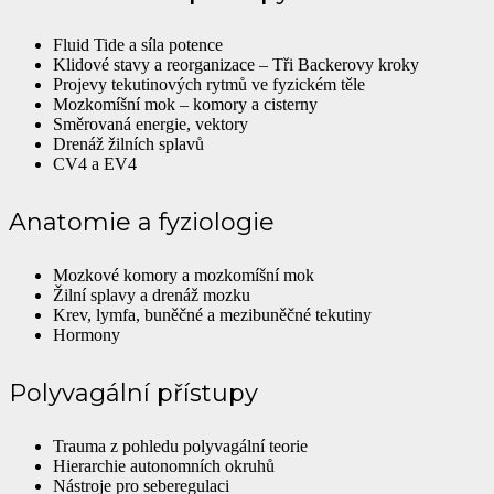
Fluid Tide a síla potence
Klidové stavy a reorganizace – Tři Backerovy kroky
Projevy tekutinových rytmů ve fyzickém těle
Mozkomíšní mok – komory a cisterny
Směrovaná energie, vektory
Drenáž žilních splavů
CV4 a EV4
Anatomie a fyziologie
Mozkové komory a mozkomíšní mok
Žilní splavy a drenáž mozku
Krev, lymfa, buněčné a mezibuněčné tekutiny
Hormony
Polyvagální přístupy
Trauma z pohledu polyvagální teorie
Hierarchie autonomních okruhů
Nástroje pro seberegulaci