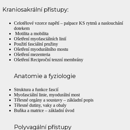
Kraniosakrální přístupy:
Celotělové vzorce napětí – palpace KS rytmů a naslouchání
dotekem
Motilita a mobilita
Ošetření myofasciálních linií
Použití fasciální pružiny
Ošetření myodurálního mostu
Ošetření mezenteria
Ošetření Reciproční tenzní membrány
Anatomie a fyziologie
Struktura a funkce fascií
Myofasciální linie, myodurální most
Tělesné orgány a soustavy – základní popis
Tělesné dutiny, vaky a obaly
Buňka a matrice – základní úvod
Polyvagální přístupy