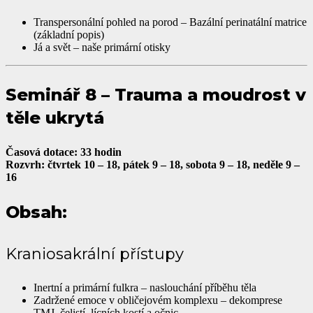
Transpersonální pohled na porod – Bazální perinatální matrice
(základní popis)
Já a svět – naše primární otisky
Seminář 8 – Trauma a moudrost v
těle ukrytá
Časová dotace: 33 hodin
Rozvrh: čtvrtek 10 – 18, pátek 9 – 18, sobota 9 – 18, neděle 9 –
16
Obsah:
Kraniosakrální přístupy
Inertní a primární fulkra – naslouchání příběhu těla
Zadržené emoce v obličejovém komplexu – dekomprese
TMJ, čelistí, lícních kostí a očnic