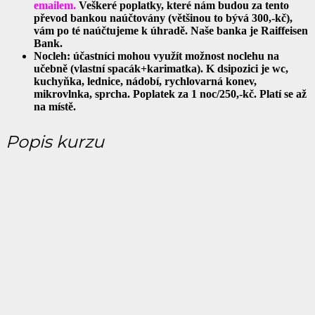
emailem.
Veškeré poplatky, které nám budou za tento
převod bankou naúčtovány (většinou to bývá 300,-kč),
vám po té naúčtujeme k úhradě. Naše banka je Raiffeisen
Bank.
Nocleh: účastníci mohou využít možnost noclehu na
učebně (vlastní spacák+karimatka). K dsipozici je wc,
kuchyňka, lednice, nádobí, rychlovarná konev,
mikrovlnka, sprcha. Poplatek za 1 noc/250,-kč. Platí se až
na místě.
Popis kurzu