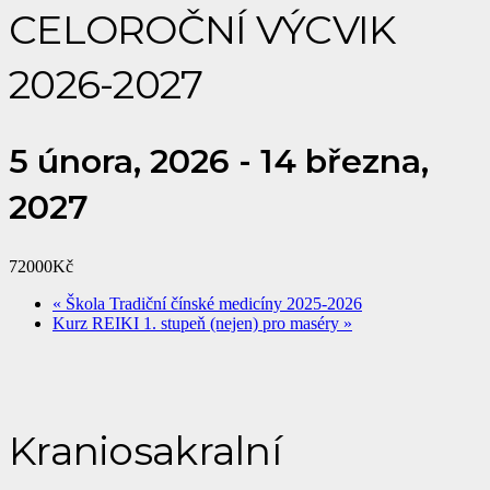
CELOROČNÍ VÝCVIK
2026-2027
5 února, 2026
-
14 března,
2027
72000Kč
«
Škola Tradiční čínské medicíny 2025-2026
Kurz REIKI 1. stupeň (nejen) pro maséry
»
Kraniosakralní