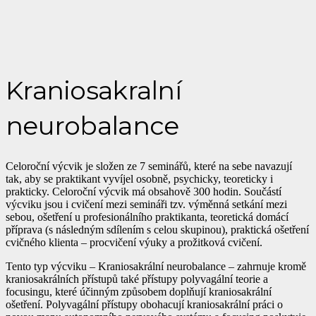
Kraniosakralní
neurobalance
Celoroční výcvik je složen ze 7 seminářů, které na sebe navazují
tak, aby se praktikant vyvíjel osobně, psychicky, teoreticky i
prakticky. Celoroční výcvik má obsahově 300 hodin. Součástí
výcviku jsou i cvičení mezi semináři tzv. výměnná setkání mezi
sebou, ošetření u profesionálního praktikanta, teoretická domácí
příprava (s následným sdílením s celou skupinou), praktická ošetření
cvičného klienta – procvičení výuky a prožitková cvičení.
Tento typ výcviku – Kraniosakrální neurobalance – zahrnuje kromě
kraniosakrálních přístupů také přístupy polyvagální teorie a
focusingu, které účinným způsobem doplňují kraniosakrální
ošetření. Polyvagální přístupy obohacují kraniosakrální práci o