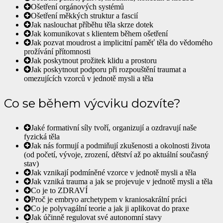
Ošetření orgánových systémů
Ošetření měkkých struktur a fascií
Jak naslouchat příběhu těla skrze dotek
Jak komunikovat s klientem během ošetření
Jak pozvat moudrost a implicitní paměť těla do vědomého
prožívání přítomnosti
Jak poskytnout prožitek klidu a prostoru
Jak poskytnout podporu při rozpouštění traumat a
omezujících vzorců v jednotě mysli a těla
Co se během výcviku dozvíte?
Jaké formativní síly tvoří, organizují a ozdravují naše
fyzická těla
Jak nás formují a podmiňují zkušenosti a okolnosti života
(od početí, vývoje, zrození, dětství až po aktuální současný
stav)
Jak vznikají podmíněné vzorce v jednotě mysli a těla
Jak vzniká trauma a jak se projevuje v jednotě mysli a těla
Co je to ZDRAVÍ
Proč je embryo archetypem v kraniosakrální práci
Co je polyvagální teorie a jak ji aplikovat do praxe
Jak účinně regulovat své autonomní stavy