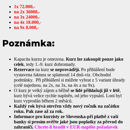
1x 72.000,-
na 2x 36000,-
na 3x 24000,-
na 4x 18.000,-
na 9x 8.000,-
Poznámka:
Kapacita kurzu je omezena.
Kurz lze zakoupit pouze jako
celek
, tedy 1.-9. kurz dohromady.
Rezervace
na kurz
se neprovádějí.
Po přihlášení bude
vystavena faktura se splatností 14 dnů-viz. Obchodní
podmínky. Při přihlášení si můžete vybrat z 5 variant úhrady
(celé najednou, na 2x, na 3x, na 4x a na 9x).
O kurz je velký zájem a běžně
se lidé přihlašují již v létě
,
kurz bývá velice rychle naplněn, od jeho vypsání. Loni byl
kurz vyprodán během 2 měsíců.
Každý rok bývá otevřen vždy nový ročník na začátku
roku. Pak zase až za rok.
Informace pro kurzisty ze Slovenska-při platbě z vaší
banky si prosím ověřte jaké jsou poplatky za převod do
zahraničí.
Chcete-li hradit v EUR-napište požadavek