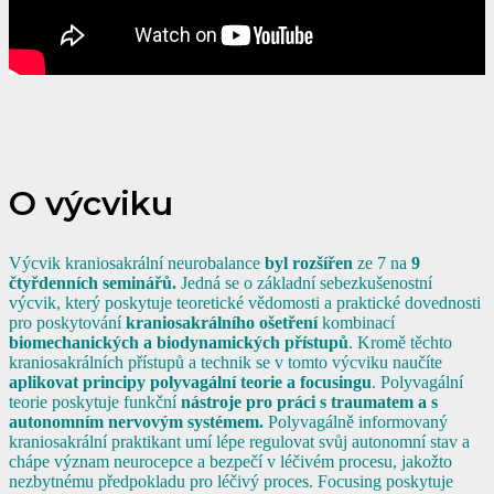
O výcviku
Výcvik kraniosakrální neurobalance
byl rozšířen
ze 7 na
9
čtyřdenních seminářů.
Jedná se o základní sebezkušenostní
výcvik, který poskytuje teoretické vědomosti a praktické dovednosti
pro poskytování
kraniosakrálního ošetření
kombinací
biomechanických a biodynamických přístupů
. Kromě těchto
kraniosakrálních přístupů a technik se v tomto výcviku naučíte
aplikovat principy polyvagální teorie a focusingu
. Polyvagální
teorie poskytuje funkční
nástroje pro práci s traumatem a s
autonomním nervovým systémem.
Polyvagálně informovaný
kraniosakrální praktikant umí lépe regulovat svůj autonomní stav a
chápe význam neurocepce a bezpečí v léčivém procesu, jakožto
nezbytnému předpokladu pro léčivý proces. Focusing poskytuje