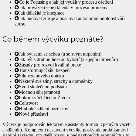
Co je Focusing a jak jej využít v procesu ošetření
Jak provázet (sebe) klienta v procesu proměny
Jak důležitá je integrace
Jak budovat zdroje a posilovat autonomní odolnost vůči
stresu
Co během výcviku poznáte?
Jak být sami se sebou (a se svým utrpením)
Jak být s druhou lidskou bytostí (a s jejím utrpením)
Zásady pro rozvoj kvalitní praxe
Transformující sílu bezpečí
Sílu vztahového doteku
Některé své stíny, strachy a domněnky
Svoji skutečnou podstatu
Mocnou sílu jemnosti
Pokoru vůči Dechu Života
Celistvost
Hluboké sdílení beze slov
Nová přátelství
Výcvik je podporován lektorem a asistenty formou zpětných vazeb
a sdílením. Komplexní nastavení výcviku poskytuje praktikantovi
stabilní základnu pro další rozvoj v nadstavbových seminářích a to