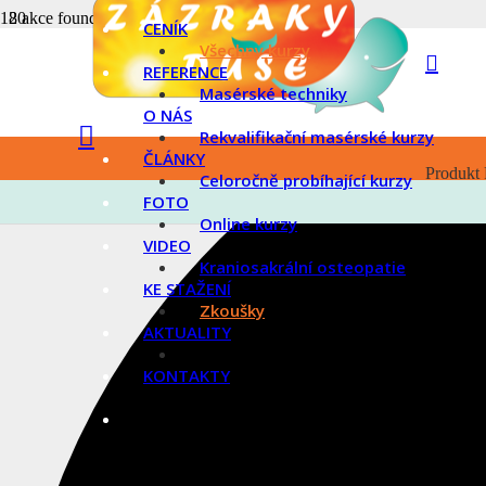
2 akce found.
CENÍK
Všechny kurzy
REFERENCE
Masérské techniky
O NÁS
Rekvalifikační masérské kurzy
ČLÁNKY
Produkt
Celoročně probíhající kurzy
FOTO
Online kurzy
VIDEO
Kraniosakrální osteopatie
KE STAŽENÍ
Zkoušky
AKTUALITY
KONTAKTY