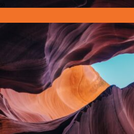
Portfolio Grid 5
Portfolio Grid 5
This grid shows the items images in a popup
NAČÍST DALŠÍ
Spolupracujeme a doporučujeme