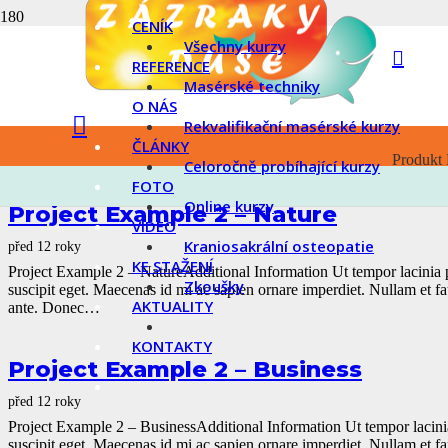
CENÍK
Všechny kurzy
Project Example 2 – Illustrations
REFERENCE
Masérské techniky
před 12 roky
O NÁS
Project Example 2 – IllustrationsAdditional Information Ut tempor lac
Rekvalifikační masérské kurzy
tortor suscipit eget. Maecenas id mi ac sapien ornare imperdiet. Nullam
ČLÁNKY
bibendum ante. Donec…
Produkt
Celoročně probíhající kurzy
FOTO
Online kurzy
Project Example 2 – Nature
VIDEO
Kraniosakrální osteopatie
před 12 roky
KE STAŽENÍ
Project Example 2 – NatureAdditional Information Ut tempor lacinia p
Zkoušky
suscipit eget. Maecenas id mi ac sapien ornare imperdiet. Nullam et f
AKTUALITY
ante. Donec…
KONTAKTY
Project Example 2 – Business
před 12 roky
Project Example 2 – BusinessAdditional Information Ut tempor lacinia
suscipit eget. Maecenas id mi ac sapien ornare imperdiet. Nullam et f