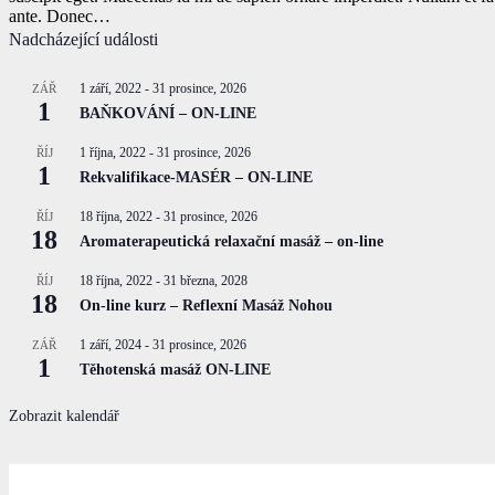
ante. Donec…
Nadcházející události
1 září, 2022
-
31 prosince, 2026
ZÁŘ
1
BAŇKOVÁNÍ – ON-LINE
1 října, 2022
-
31 prosince, 2026
ŘÍJ
1
Rekvalifikace-MASÉR – ON-LINE
18 října, 2022
-
31 prosince, 2026
ŘÍJ
18
Aromaterapeutická relaxační masáž – on-line
18 října, 2022
-
31 března, 2028
ŘÍJ
18
On-line kurz – Reflexní Masáž Nohou
1 září, 2024
-
31 prosince, 2026
ZÁŘ
1
Těhotenská masáž ON-LINE
Zobrazit kalendář