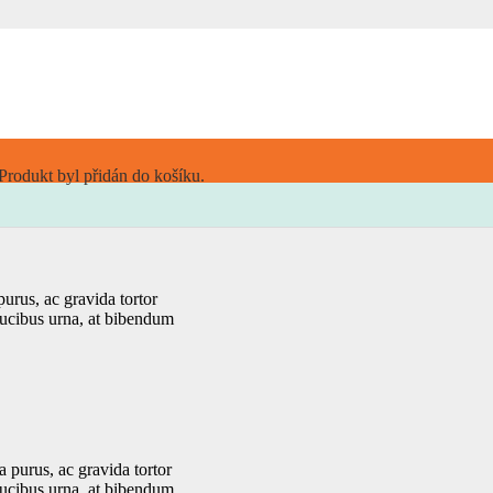
inia purus, ac gravida
 et faucibus urna, at
Produkt
byl přidán do košíku.
urus, ac gravida tortor
aucibus urna, at bibendum
 purus, ac gravida tortor
aucibus urna, at bibendum