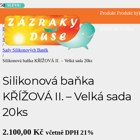
SLEVA!
Produkt
Produkt
byl
Úvodní stránka
/
přidán do košíku.
BAŇKOVÁNÍ
/
Silikonové Baňky
/
Sady Silikonových Baněk
/
Silikonová baňka KŘÍŽOVÁ II. – Velká sada 20ks
Silikonová baňka
KŘÍŽOVÁ II. – Velká sada
20ks
2.100,00
Kč
včetně DPH 21%