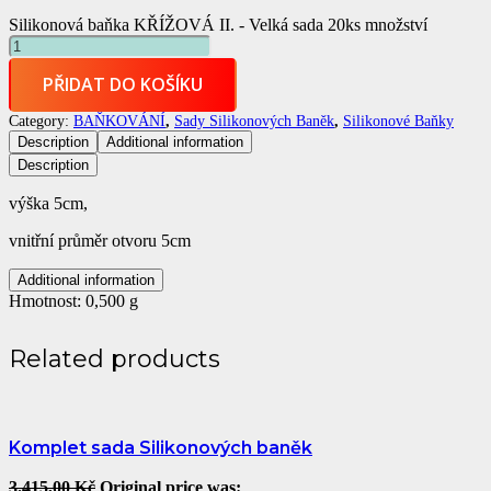
Silikonová baňka KŘÍŽOVÁ II. - Velká sada 20ks množství
PŘIDAT DO KOŠÍKU
Category:
BAŇKOVÁNÍ
,
Sady Silikonových Baněk
,
Silikonové Baňky
Description
Additional information
Description
výška 5cm,
vnitřní průměr otvoru 5cm
Additional information
Hmotnost:
0,500 g
Related products
Komplet sada Silikonových baněk
3.415,00
Kč
Original price was: