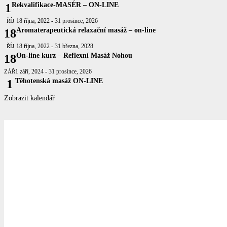
Rekvalifikace-MASÉR – ON-LINE
1
18 října, 2022
-
31 prosince, 2026
ŘÍJ
Aromaterapeutická relaxační masáž – on-line
18
18 října, 2022
-
31 března, 2028
ŘÍJ
On-line kurz – Reflexní Masáž Nohou
18
1 září, 2024
-
31 prosince, 2026
ZÁŘ
Těhotenská masáž ON-LINE
1
Zobrazit kalendář