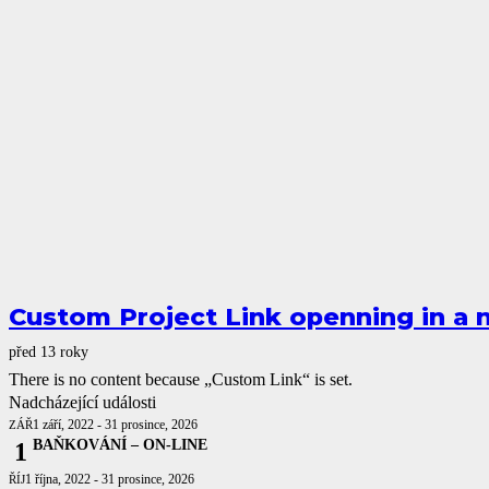
Custom Project Link openning in a 
před 13 roky
There is no content because „Custom Link“ is set.
Nadcházející události
1 září, 2022
-
31 prosince, 2026
ZÁŘ
BAŇKOVÁNÍ – ON-LINE
1
1 října, 2022
-
31 prosince, 2026
ŘÍJ