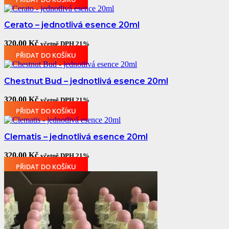
Cerato – jednotlivá esence 20ml
320,00
Kč
včetně DPH 21%
PŘIDAT DO KOŠÍKU
Chestnut Bud – jednotlivá esence 20ml
320,00
Kč
včetně DPH 21%
PŘIDAT DO KOŠÍKU
Clematis – jednotlivá esence 20ml
320,00
Kč
včetně DPH 21%
PŘIDAT DO KOŠÍKU