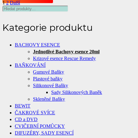
1
2
Další
Hledat:
Kategorie produktu
BACHOVY ESENCE
Jednotlivé Bachovy esence 20ml
Krizové esence Rescue Remedy
BAŇKOVÁNÍ
Gumové Baňky
Plastové baňky
Silikonové Baňky
Sady Silikonových Baněk
Skleněné Baňky
BEWIT
ČAKROVÉ SVÍCE
CD a DVD
CVIČEBNÍ POMŮCKY
DIFUZÉRY, SADY ESENCÍ