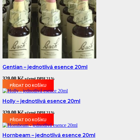
Gentian – jednotlivá esence 20ml
320,00
Kč
včetně DPH 21%
PŘIDAT DO KOŠÍKU
Holly – jednotlivá esence 20ml
320,00
Kč
včetně DPH 21%
PŘIDAT DO KOŠÍKU
Hornbeam – jednotlivá esence 20ml