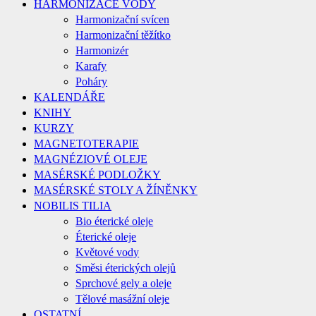
HARMONIZACE VODY
Harmonizační svícen
Harmonizační těžítko
Harmonizér
Karafy
Poháry
KALENDÁŘE
KNIHY
KURZY
MAGNETOTERAPIE
MAGNÉZIOVÉ OLEJE
MASÉRSKÉ PODLOŽKY
MASÉRSKÉ STOLY A ŽÍNĚNKY
NOBILIS TILIA
Bio éterické oleje
Éterické oleje
Květové vody
Směsi éterických olejů
Sprchové gely a oleje
Tělové masážní oleje
OSTATNÍ