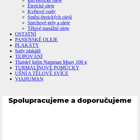
Bio éterické oleje
Éterické oleje
Květové vody
Směsi éterických olejů
Sprchové gely a oleje
Tělové masážní oleje
OSTATNÍ
PANENSKÉ OLEJE
PLAKÁTY
Sady plakátů
TEJPOVÁNÍ
Thajský krém Namman Muay 100 g
TURMALÍNOVÉ POMŮCKY
UŠNÍ A TĚLOVÉ SVÍCE
VIAHUMAN
Spolupracujeme a doporučujeme