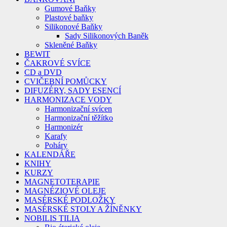
Gumové Baňky
Plastové baňky
Silikonové Baňky
Sady Silikonových Baněk
Skleněné Baňky
BEWIT
ČAKROVÉ SVÍCE
CD a DVD
CVIČEBNÍ POMŮCKY
DIFUZÉRY, SADY ESENCÍ
HARMONIZACE VODY
Harmonizační svícen
Harmonizační těžítko
Harmonizér
Karafy
Poháry
KALENDÁŘE
KNIHY
KURZY
MAGNETOTERAPIE
MAGNÉZIOVÉ OLEJE
MASÉRSKÉ PODLOŽKY
MASÉRSKÉ STOLY A ŽÍNĚNKY
NOBILIS TILIA