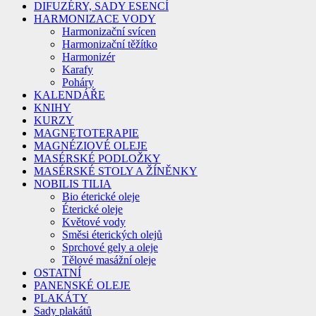
DIFUZÉRY, SADY ESENCÍ
HARMONIZACE VODY
Harmonizační svícen
Harmonizační těžítko
Harmonizér
Karafy
Poháry
KALENDÁŘE
KNIHY
KURZY
MAGNETOTERAPIE
MAGNÉZIOVÉ OLEJE
MASÉRSKÉ PODLOŽKY
MASÉRSKÉ STOLY A ŽÍNĚNKY
NOBILIS TILIA
Bio éterické oleje
Éterické oleje
Květové vody
Směsi éterických olejů
Sprchové gely a oleje
Tělové masážní oleje
OSTATNÍ
PANENSKÉ OLEJE
PLAKÁTY
Sady plakátů