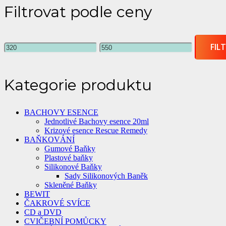
Filtrovat podle ceny
Minimální
Maximální
FIL
cena
cena
Kategorie produktu
BACHOVY ESENCE
Jednotlivé Bachovy esence 20ml
Krizové esence Rescue Remedy
BAŇKOVÁNÍ
Gumové Baňky
Plastové baňky
Silikonové Baňky
Sady Silikonových Baněk
Skleněné Baňky
BEWIT
ČAKROVÉ SVÍCE
CD a DVD
CVIČEBNÍ POMŮCKY