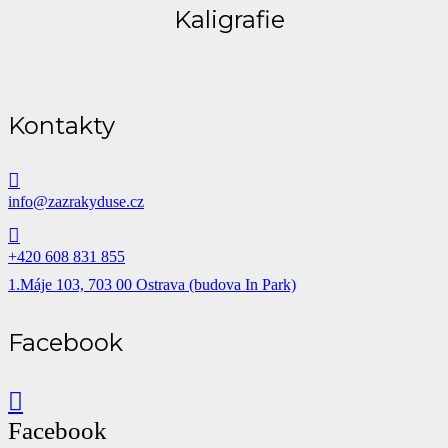
Kaligrafie
Kontakty
info@zazrakyduse.cz
+420 608 831 855
1.Máje 103, 703 00 Ostrava (budova In Park)
Facebook
Facebook