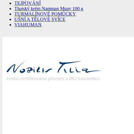
TEJPOVÁNÍ
Thajský krém Namman Muay 100 g
TURMALÍNOVÉ POMŮCKY
UŠNÍ A TĚLOVÉ SVÍCE
VIAHUMAN