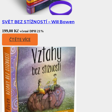
SVĚT BEZ STÍŽNOSTÍ – Will Bowen
199,00
Kč
včetně DPH 21%
ČTĚTE VÍCE