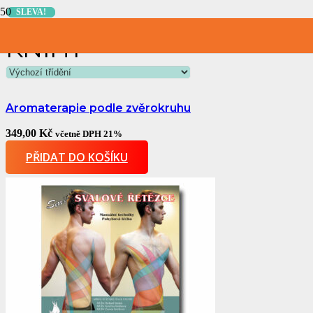
SLEVA!
SLEVA!
KNIHY
Aromaterapie podle zvěrokruhu
349,00
Kč
včetně DPH 21%
PŘIDAT DO KOŠÍKU