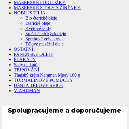
MASÉRSKÉ PODLOŽKY
MASÉRSKÉ STOLY A ŽÍNĚNKY
NOBILIS TILIA
Bio éterické oleje
Éterické oleje
Květové vody
Směsi éterických olejů
Sprchové gely a oleje
Tělové masážní oleje
OSTATNÍ
PANENSKÉ OLEJE
PLAKÁTY
Sady plakátů
TEJPOVÁNÍ
Thajský krém Namman Muay 100 g
TURMALÍNOVÉ POMŮCKY
UŠNÍ A TĚLOVÉ SVÍCE
VIAHUMAN
Spolupracujeme a doporučujeme