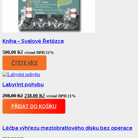
Kniha – Svalové Řetězce
500,00
Kč
včetně DPH 21%
ČTĚTE VÍCE
Labyrint pohybu
Original
Current
298,00
Kč
238,00
Kč
včetně DPH 21%
price
price
PŘIDAT DO KOŠÍKU
was:
is:
298,00 Kč.
238,00 Kč.
Léčba výhřezu meziobratlového disku bez operace