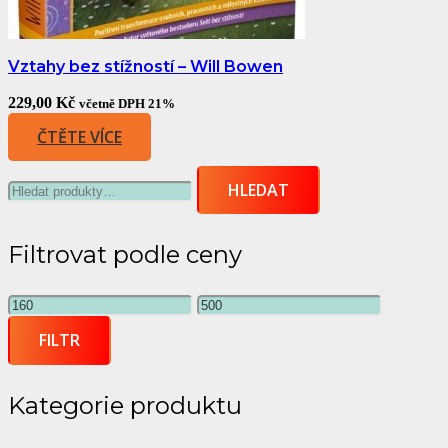
Vztahy bez stížností – Will Bowen
229,00
Kč
včetně DPH 21%
ČTĚTE VÍCE
Hledat:
HLEDAT
Filtrovat podle ceny
Minimální
Maximální
cena
cena
FILTR
Kategorie produktu