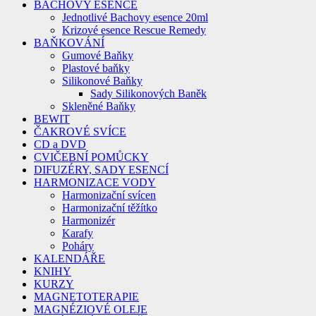
BACHOVY ESENCE
Jednotlivé Bachovy esence 20ml
Krizové esence Rescue Remedy
BAŇKOVÁNÍ
Gumové Baňky
Plastové baňky
Silikonové Baňky
Sady Silikonových Baněk
Skleněné Baňky
BEWIT
ČAKROVÉ SVÍCE
CD a DVD
CVIČEBNÍ POMŮCKY
DIFUZÉRY, SADY ESENCÍ
HARMONIZACE VODY
Harmonizační svícen
Harmonizační těžítko
Harmonizér
Karafy
Poháry
KALENDÁŘE
KNIHY
KURZY
MAGNETOTERAPIE
MAGNÉZIOVÉ OLEJE