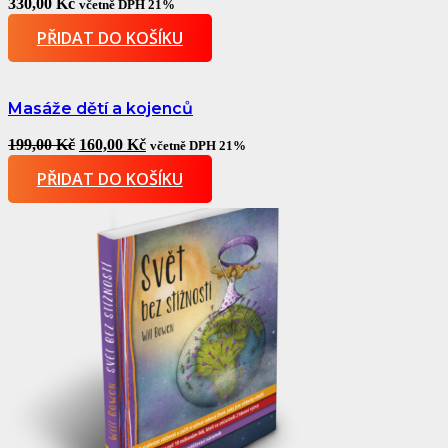
330,00
Kč
včetně DPH 21%
PŘIDAT DO KOŠÍKU
Masáže dětí a kojenců
Original
Current
199,00
Kč
160,00
Kč
včetně DPH 21%
price
price
PŘIDAT DO KOŠÍKU
was:
is:
199,00 Kč.
160,00 Kč.