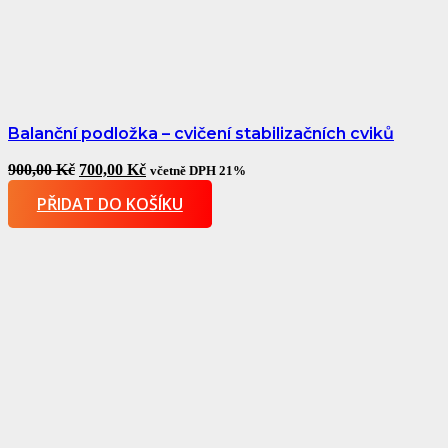
Balanční podložka – cvičení stabilizačních cviků
Original
Current
900,00
Kč
700,00
Kč
včetně DPH 21%
price
price
PŘIDAT DO KOŠÍKU
was:
is:
900,00 Kč.
700,00 Kč.