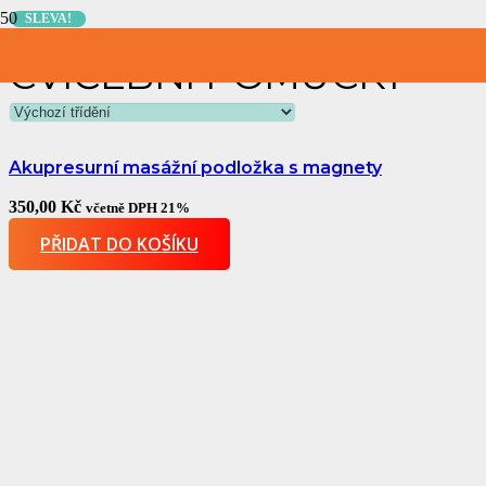
SLEVA!
CVIČEBNÍ POMŮCKY
Akupresurní masážní podložka s magnety
350,00
Kč
včetně DPH 21%
PŘIDAT DO KOŠÍKU