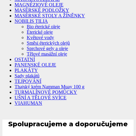
MAGNÉZIOVÉ OLEJE
MASÉRSKÉ PODLOŽKY
MASÉRSKÉ STOLY A ŽÍNĚNKY
NOBILIS TILIA
Bio éterické oleje
Éterické oleje
Květové vody
Směsi éterických olejů
Sprchové gely a oleje
Tělové masážní oleje
OSTATNÍ
PANENSKÉ OLEJE
PLAKÁTY
Sady plakátů
TEJPOVÁNÍ
Thajský krém Namman Muay 100 g
TURMALÍNOVÉ POMŮCKY
UŠNÍ A TĚLOVÉ SVÍCE
VIAHUMAN
Spolupracujeme a doporučujeme