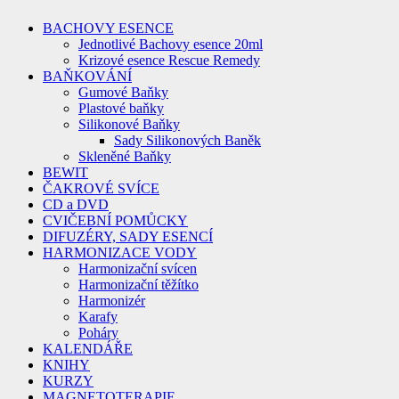
BACHOVY ESENCE
Jednotlivé Bachovy esence 20ml
Krizové esence Rescue Remedy
BAŇKOVÁNÍ
Gumové Baňky
Plastové baňky
Silikonové Baňky
Sady Silikonových Baněk
Skleněné Baňky
BEWIT
ČAKROVÉ SVÍCE
CD a DVD
CVIČEBNÍ POMŮCKY
DIFUZÉRY, SADY ESENCÍ
HARMONIZACE VODY
Harmonizační svícen
Harmonizační těžítko
Harmonizér
Karafy
Poháry
KALENDÁŘE
KNIHY
KURZY
MAGNETOTERAPIE