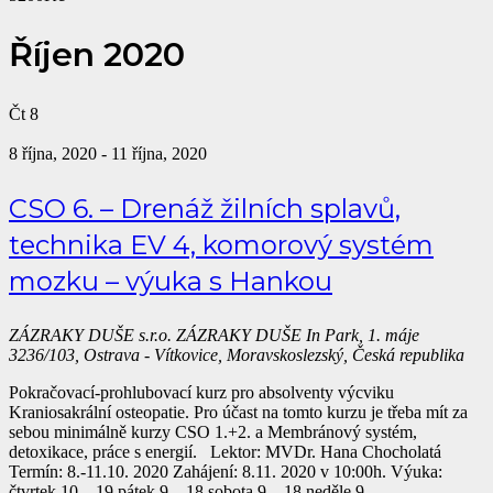
Říjen 2020
Čt
8
8 října, 2020
-
11 října, 2020
CSO 6. – Drenáž žilních splavů,
technika EV 4, komorový systém
mozku – výuka s Hankou
ZÁZRAKY DUŠE s.r.o.
ZÁZRAKY DUŠE In Park, 1. máje
3236/103, Ostrava - Vítkovice, Moravskoslezský, Česká republika
Pokračovací-prohlubovací kurz pro absolventy výcviku
Kraniosakrální osteopatie. Pro účast na tomto kurzu je třeba mít za
sebou minimálně kurzy CSO 1.+2. a Membránový systém,
detoxikace, práce s energií. Lektor: MVDr. Hana Chocholatá
Termín: 8.-11.10. 2020 Zahájení: 8.11. 2020 v 10:00h. Výuka:
čtvrtek 10 – 19 pátek 9 – 18 sobota 9 – 18 neděle 9...