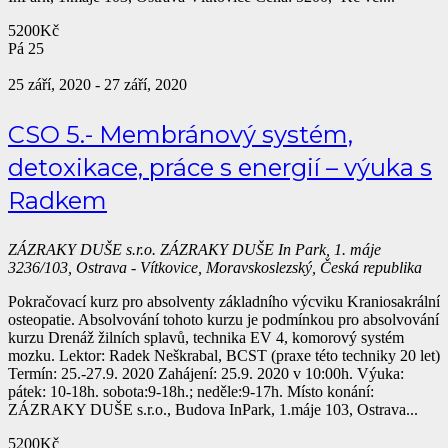
5200Kč
Pá
25
25 září, 2020
-
27 září, 2020
CSO 5.- Membránový systém,
detoxikace, práce s energií – výuka s
Radkem
ZÁZRAKY DUŠE s.r.o.
ZÁZRAKY DUŠE In Park, 1. máje
3236/103, Ostrava - Vítkovice, Moravskoslezský, Česká republika
Pokračovací kurz pro absolventy základního výcviku Kraniosakrální
osteopatie. Absolvování tohoto kurzu je podmínkou pro absolvování
kurzu Drenáž žilních splavů, technika EV 4, komorový systém
mozku. Lektor: Radek Neškrabal, BCST (praxe této techniky 20 let)
Termín: 25.-27.9. 2020 Zahájení: 25.9. 2020 v 10:00h. Výuka:
pátek: 10-18h. sobota:9-18h.; neděle:9-17h. Místo konání:
ZÁZRAKY DUŠE s.r.o., Budova InPark, 1.máje 103, Ostrava...
5200Kč