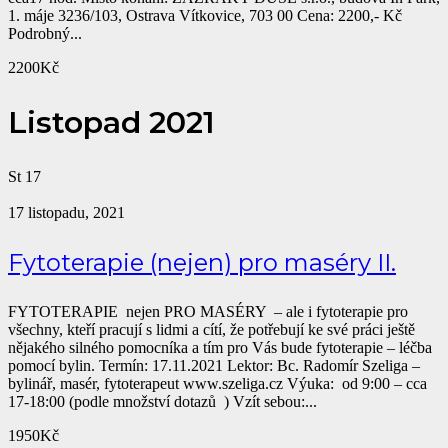
1. máje 3236/103, Ostrava Vítkovice, 703 00 Cena: 2200,- Kč
Podrobný...
2200Kč
Listopad 2021
St
17
17 listopadu, 2021
Fytoterapie (nejen) pro maséry II.
FYTOTERAPIE nejen PRO MASÉRY – ale i fytoterapie pro
všechny, kteří pracují s lidmi a cítí, že potřebují ke své práci ještě
nějakého silného pomocníka a tím pro Vás bude fytoterapie – léčba
pomocí bylin. Termín: 17.11.2021 Lektor: Bc. Radomír Szeliga –
bylinář, masér, fytoterapeut www.szeliga.cz Výuka: od 9:00 – cca
17-18:00 (podle množství dotazů ) Vzít sebou:...
1950Kč