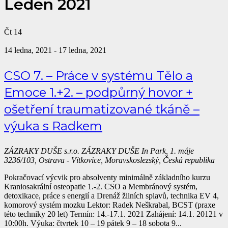
Leden 2021
Čt
14
14 ledna, 2021
-
17 ledna, 2021
CSO 7. – Práce v systému Tělo a
Emoce 1.+2. – podpůrný hovor +
ošetření traumatizované tkáně –
výuka s Radkem
ZÁZRAKY DUŠE s.r.o.
ZÁZRAKY DUŠE In Park, 1. máje
3236/103, Ostrava - Vítkovice, Moravskoslezský, Česká republika
Pokračovací výcvik pro absolventy minimálně základního kurzu
Kraniosakrální osteopatie 1.-2. CSO a Membránový systém,
detoxikace, práce s energií a Drenáž žilních splavů, technika EV 4,
komorový systém mozku Lektor: Radek Neškrabal, BCST (praxe
této techniky 20 let) Termín: 14.-17.1. 2021 Zahájení: 14.1. 20121 v
10:00h. Výuka: čtvrtek 10 – 19 pátek 9 – 18 sobota 9...