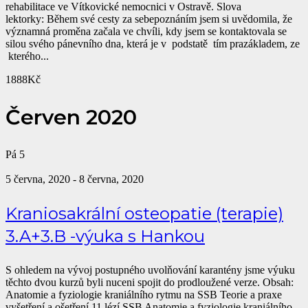
rehabilitace ve Vítkovické nemocnici v Ostravě. Slova
lektorky: Během své cesty za sebepoznáním jsem si uvědomila, že
významná proměna začala ve chvíli, kdy jsem se kontaktovala se
silou svého pánevního dna, která je v podstatě tím prazákladem, ze
kterého...
1888Kč
Červen 2020
Pá
5
5 června, 2020
-
8 června, 2020
Kraniosakrální osteopatie (terapie)
3.A+3.B -výuka s Hankou
S ohledem na vývoj postupného uvolňování karantény jsme výuku
těchto dvou kurzů byli nuceni spojit do prodloužené verze. Obsah:
Anatomie a fyziologie kraniálního rytmu na SSB Teorie a praxe
vyšetření a ošetření 11 lézí SSB Anatomie a fyziologie kraniálního