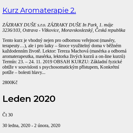
Kurz Aromaterapie 2.
ZÁZRAKY DUŠE s.r.o.
ZÁZRAKY DUŠE In Park, 1. máje
3236/103, Ostrava - Vítkovice, Moravskoslezský, Česká republika
Tento kurz je vhodný nejen pro odbornou veřejnost (maséry,
terapeuty…), ale i pro laiky – široce využitelný doma v běžném
každodenním životě. Lektor: Tereza Machová (masérka a odborná
aromaterapeutka, masérka, lektorka živých kurzů a on-line kurzů)
Termín: 23. – 24. 11. 2019 OBSAH KURZU: Základní fyzické
obtíže v souvislosti s psychosomatickým přístupem, Konkrétní
potíže – bolesti hlavy...
2800Kč
Leden 2020
Čt
30
30 ledna, 2020
-
2 února, 2020