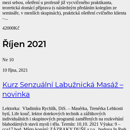
mezi sebou, ošetření u profesně již vycvičeného praktikanta,
teoretická domácí příprava (s následným předáním kolegům ze
semináře, v menších skupinách), praktická ošetření cvičného klienta
–...
42000Kč
Říjen 2021
Ne
10
10 října, 2021
Kurz Senzuální Labužnická Masáž –
novinka
Lektorka: Vladimíra Rychlík, DiS. – Masérka, Trenérka Lehkosti
bytí, Life kouč, lektor dotekových technik a zážitkových
individuálních i skupinových programů zaměřených na rozkvétání
blahodárných stavů mysli i těla. Termín: 10.10. 2021 Výuka: 9 –
cca17 hod. Místo konání: ZÁZRAKY DUŠE s.r.o., budova In Park,