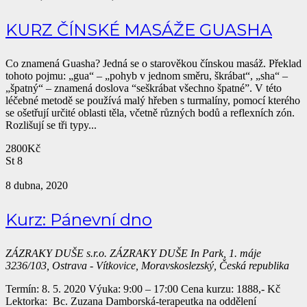
KURZ ČÍNSKÉ MASÁŽE GUASHA
Co znamená Guasha? Jedná se o starověkou čínskou masáž. Překlad
tohoto pojmu: „gua“ – „pohyb v jednom směru, škrábat“, „sha“ –
„špatný“ – znamená doslova “seškrábat všechno špatné”. V této
léčebné metodě se používá malý hřeben s turmalíny, pomocí kterého
se ošetřují určité oblasti těla, včetně různých bodů a reflexních zón.
Rozlišují se tři typy...
2800Kč
St
8
8 dubna, 2020
Kurz: Pánevní dno
ZÁZRAKY DUŠE s.r.o.
ZÁZRAKY DUŠE In Park, 1. máje
3236/103, Ostrava - Vítkovice, Moravskoslezský, Česká republika
Termín: 8. 5. 2020 Výuka: 9:00 – 17:00 Cena kurzu: 1888,- Kč
Lektorka: Bc. Zuzana Damborská-terapeutka na oddělení