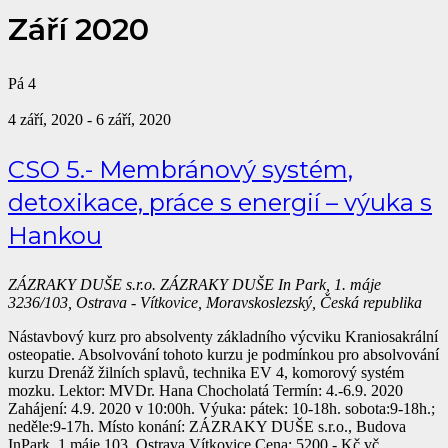
Září 2020
Pá
4
4 září, 2020
-
6 září, 2020
CSO 5.- Membránový systém,
detoxikace, práce s energií – výuka s
Hankou
ZÁZRAKY DUŠE s.r.o.
ZÁZRAKY DUŠE In Park, 1. máje
3236/103, Ostrava - Vítkovice, Moravskoslezský, Česká republika
Nástavbový kurz pro absolventy základního výcviku Kraniosakrální
osteopatie. Absolvování tohoto kurzu je podmínkou pro absolvování
kurzu Drenáž žilních splavů, technika EV 4, komorový systém
mozku. Lektor: MVDr. Hana Chocholatá Termín: 4.-6.9. 2020
Zahájení: 4.9. 2020 v 10:00h. Výuka: pátek: 10-18h. sobota:9-18h.;
neděle:9-17h. Místo konání: ZÁZRAKY DUŠE s.r.o., Budova
InPark, 1.máje 103, Ostrava Vítkovice Cena: 5200,- Kč vč....