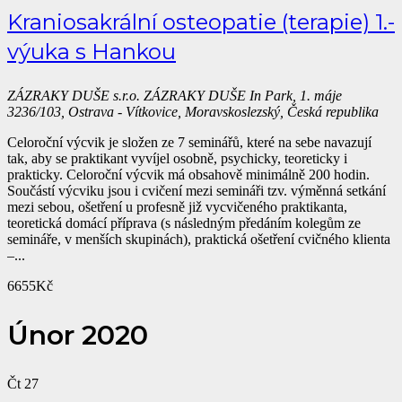
Kraniosakrální osteopatie (terapie) 1.-
výuka s Hankou
ZÁZRAKY DUŠE s.r.o.
ZÁZRAKY DUŠE In Park, 1. máje
3236/103, Ostrava - Vítkovice, Moravskoslezský, Česká republika
Celoroční výcvik je složen ze 7 seminářů, které na sebe navazují
tak, aby se praktikant vyvíjel osobně, psychicky, teoreticky i
prakticky. Celoroční výcvik má obsahově minimálně 200 hodin.
Součástí výcviku jsou i cvičení mezi semináři tzv. výměnná setkání
mezi sebou, ošetření u profesně již vycvičeného praktikanta,
teoretická domácí příprava (s následným předáním kolegům ze
semináře, v menších skupinách), praktická ošetření cvičného klienta
–...
6655Kč
Únor 2020
Čt
27