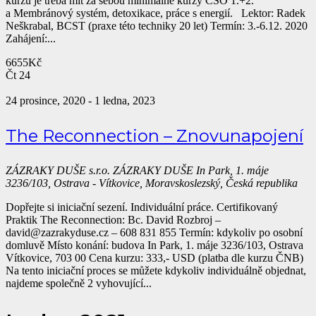
kurzu je třeba mít za sebou minimálně kurzy CSO 1.+2.
a Membránový systém, detoxikace, práce s energií. Lektor: Radek
Neškrabal, BCST (praxe této techniky 20 let) Termín: 3.-6.12. 2020
Zahájení:...
6655Kč
Čt
24
24 prosince, 2020
-
1 ledna, 2023
The Reconnection – Znovunapojení
ZÁZRAKY DUŠE s.r.o.
ZÁZRAKY DUŠE In Park, 1. máje
3236/103, Ostrava - Vítkovice, Moravskoslezský, Česká republika
Dopřejte si iniciační sezení. Individuální práce. Certifikovaný
Praktik The Reconnection: Bc. David Rozbroj –
david@zazrakyduse.cz – 608 831 855 Termín: kdykoliv po osobní
domluvě Místo konání: budova In Park, 1. máje 3236/103, Ostrava
Vítkovice, 703 00 Cena kurzu: 333,- USD (platba dle kurzu ČNB)
Na tento iniciační proces se můžete kdykoliv individuálně objednat,
najdeme společně 2 vyhovující...