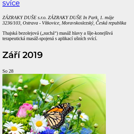
svíce
ZÁZRAKY DUŠE s.r.o.
ZÁZRAKY DUŠE In Park, 1. máje
3236/103, Ostrava - Vítkovice, Moravskoslezský, Česká republika
Thajská bezolejová („suchá“) masáž hlavy a šíje-konejšivá
terapeutická masáž-spojená s aplikací ušních svící.
Září 2019
So
28