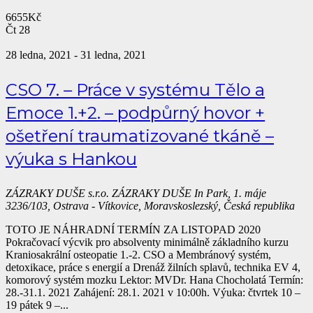
6655Kč
Čt
28
28 ledna, 2021
-
31 ledna, 2021
CSO 7. – Práce v systému Tělo a
Emoce 1.+2. – podpůrný hovor +
ošetření traumatizované tkáně –
výuka s Hankou
ZÁZRAKY DUŠE s.r.o.
ZÁZRAKY DUŠE In Park, 1. máje
3236/103, Ostrava - Vítkovice, Moravskoslezský, Česká republika
TOTO JE NÁHRADNÍ TERMÍN ZA LISTOPAD 2020
Pokračovací výcvik pro absolventy minimálně základního kurzu
Kraniosakrální osteopatie 1.-2. CSO a Membránový systém,
detoxikace, práce s energií a Drenáž žilních splavů, technika EV 4,
komorový systém mozku Lektor: MVDr. Hana Chocholatá Termín:
28.-31.1. 2021 Zahájení: 28.1. 2021 v 10:00h. Výuka: čtvrtek 10 –
19 pátek 9 –...