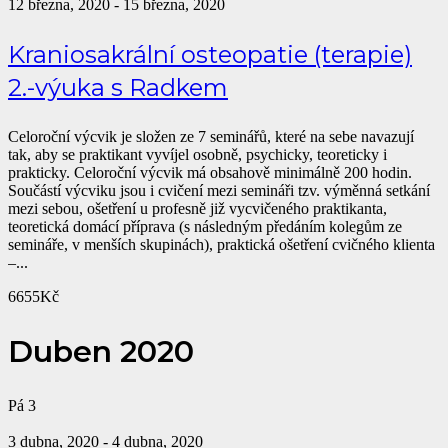
12 března, 2020
-
15 března, 2020
Kraniosakrální osteopatie (terapie)
2.-výuka s Radkem
Celoroční výcvik je složen ze 7 seminářů, které na sebe navazují
tak, aby se praktikant vyvíjel osobně, psychicky, teoreticky i
prakticky. Celoroční výcvik má obsahově minimálně 200 hodin.
Součástí výcviku jsou i cvičení mezi semináři tzv. výměnná setkání
mezi sebou, ošetření u profesně již vycvičeného praktikanta,
teoretická domácí příprava (s následným předáním kolegům ze
semináře, v menších skupinách), praktická ošetření cvičného klienta
–...
6655Kč
Duben 2020
Pá
3
3 dubna, 2020
-
4 dubna, 2020