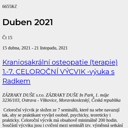
6655Kč
Duben 2021
Čt
15
15 dubna, 2021
-
21 listopadu, 2021
Kraniosakrální osteopatie (terapie)
1.-7. CELOROČNÍ VÝCVIK -výuka s
Radkem
ZÁZRAKY DUŠE s.r.o.
ZÁZRAKY DUŠE In Park, 1. máje
3236/103, Ostrava - Vítkovice, Moravskoslezský, Česká republika
Celoroční výcvik je složen ze 7 seminářů, které na sebe navazují
tak, aby se praktikant vyvíjel osobně, psychicky, teoreticky i
prakticky. Celoroční výcvik má obsahově minimálně 200 hodin.
Součástí výcviku jsou i cvičení mezi semináři tzv. výměnná setkání