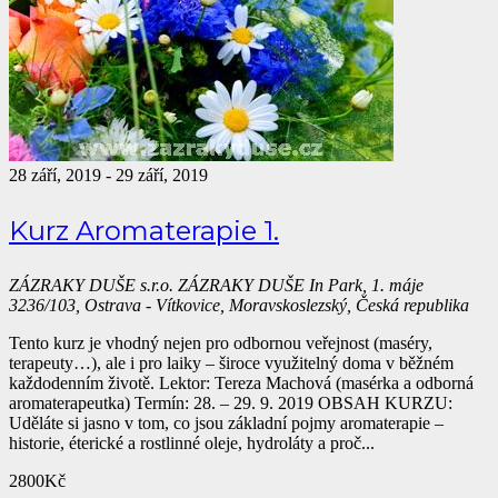
28 září, 2019
-
29 září, 2019
Kurz Aromaterapie 1.
ZÁZRAKY DUŠE s.r.o.
ZÁZRAKY DUŠE In Park, 1. máje
3236/103, Ostrava - Vítkovice, Moravskoslezský, Česká republika
Tento kurz je vhodný nejen pro odbornou veřejnost (maséry,
terapeuty…), ale i pro laiky – široce využitelný doma v běžném
každodenním životě. Lektor: Tereza Machová (masérka a odborná
aromaterapeutka) Termín: 28. – 29. 9. 2019 OBSAH KURZU:
Uděláte si jasno v tom, co jsou základní pojmy aromaterapie –
historie, éterické a rostlinné oleje, hydroláty a proč...
2800Kč