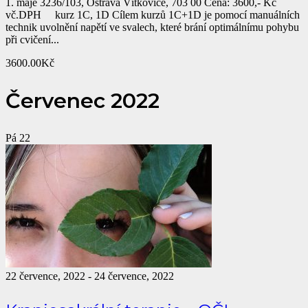
1. máje 3236/103, Ostrava Vítkovice, 703 00 Cena: 3600,- Kč
vč.DPH kurz 1C, 1D Cílem kurzů 1C+1D je pomocí manuálních
technik uvolnění napětí ve svalech, které brání optimálnímu pohybu
při cvičení...
3600.00Kč
Červenec 2022
Pá
22
22 července, 2022
-
24 července, 2022