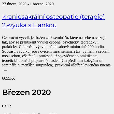
27 února, 2020
-
1 března, 2020
Kraniosakrální osteopatie (terapie)
2.-výuka s Hankou
Celoroční výcvik je složen ze 7 seminářů, které na sebe navazují
tak, aby se praktikant vyvíjel osobně, psychicky, teoreticky i
prakticky. Celoroční výcvik má obsahově minimálně 200 hodin.
Součástí výcviku jsou i cvičení mezi semináři tzv. výměnná setkání
mezi sebou, ošetření u profesně již vycvičeného praktikanta,
teoretická domácí příprava (s následným předáním kolegům ze
semináře, v menších skupinách), praktická ošetření cvičného klienta
–...
6655Kč
Březen 2020
Čt
12