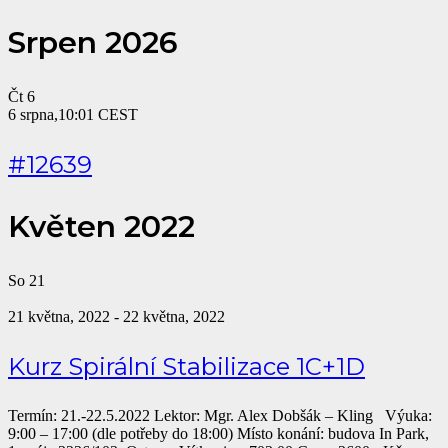
Srpen 2026
Čt
6
6 srpna,10:01
CEST
#12639
Květen 2022
So
21
21 května, 2022
-
22 května, 2022
Kurz Spirální Stabilizace 1C+1D
Termín: 21.-22.5.2022 Lektor: Mgr. Alex Dobšák – Kling Výuka:
9:00 – 17:00 (dle potřeby do 18:00) Místo konání: budova In Park,