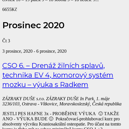
6655Kč
Prosinec 2020
Čt
3
3 prosince, 2020
-
6 prosince, 2020
CSO 6. – Drenáž žilních splavů,
technika EV 4, komorový systém
mozku – výuka s Radkem
ZÁZRAKY DUŠE s.r.o.
ZÁZRAKY DUŠE In Park, 1. máje
3236/103, Ostrava - Vítkovice, Moravskoslezský, Česká republika
JESTLI PES HAFNE 3x - PROBĚHNE VÝUKA 🙂 TAKŽE
ANO - VÝUKA BUDE 🙂 Pokračovací-prohlubovací kurz pro
absolventy výcviku Kraniosakrální osteopatie. Pro účast na tomto