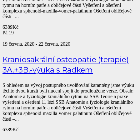
rytmu na horním patře a obličejové části Vyšetření a ošetření
komplexu sphenoid-maxilla-vomer-palatinum Ošetření obličejové
části –...
6389Kč
Pá
19
19 června, 2020
-
22 června, 2020
Kraniosakrální osteopatie (terapie)
3A.+3B.-výuka s Radkem
S ohledem na vývoj postupného uvolňování karantény jsme výuku
těchto dvou kurzů byli nuceni spojit do prodloužené verze. Obsah:
Anatomie a fyziologie kraniálního rytmu na SSB Teorie a praxe
vyšetření a ošetření 11 lézí SSB Anatomie a fyziologie kraniálního
rytmu na horním patře a obličejové části Vyšetření a ošetření
komplexu sphenoid-maxilla-vomer-palatinum Ošetření obličejové
části –...
6389Kč