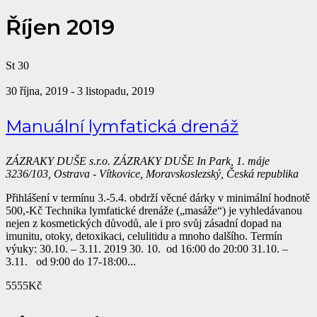
Říjen 2019
St
30
30 října, 2019
-
3 listopadu, 2019
Manuální lymfatická drenáž
ZÁZRAKY DUŠE s.r.o.
ZÁZRAKY DUŠE In Park, 1. máje
3236/103, Ostrava - Vítkovice, Moravskoslezský, Česká republika
Přihlášení v termínu 3.-5.4. obdrží věcné dárky v minimální hodnotě
500,-Kč Technika lymfatické drenáže („masáže“) je vyhledávanou
nejen z kosmetických důvodů, ale i pro svůj zásadní dopad na
imunitu, otoky, detoxikaci, celulitidu a mnoho dalšího. Termín
výuky: 30.10. – 3.11. 2019 30. 10. od 16:00 do 20:00 31.10. –
3.11. od 9:00 do 17-18:00...
5555Kč